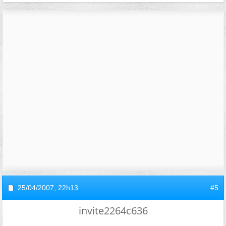
25/04/2007,
22h13
#5
invite2264c636