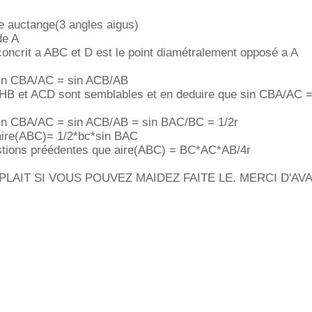
e auctange(3 angles aigus)
de A
rconcrit a ABC et D est le point diamétralement opposé a A
sin CBA/AC = sin ACB/AB
HB et ACD sont semblables et en deduire que sin CBA/AC =
in CBA/AC = sin ACB/AB = sin BAC/BC = 1/2r
aire(ABC)= 1/2*bc*sin BAC
stions préédentes que aire(ABC) = BC*AC*AB/4r
 PLAIT SI VOUS POUVEZ MAIDEZ FAITE LE. MERCI D'AV