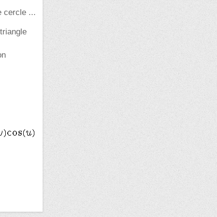
cercle ...
triangle
on