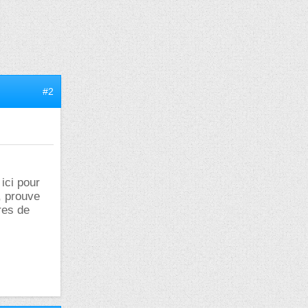
#2
ici pour
, prouve
res de