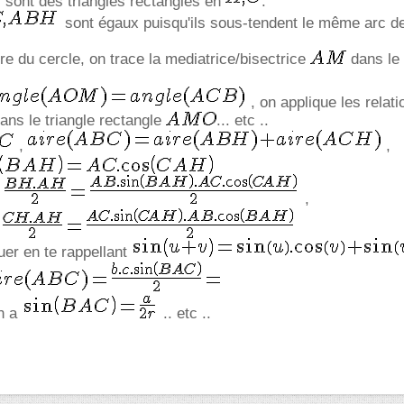
sont des triangles rectangles en
.
sont égaux puisqu'ils sous-tendent le même arc de 
re du cercle, on trace la mediatrice/bisectrice
dans le 
, on applique les relati
ans le triangle rectangle
... etc ..
,
,
,
uer en te rappellant
on a
.. etc ..