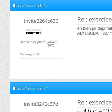
25/04/2007,
21h43
Re : exercic
invite2264c636
eh bien jai deja fait
AB*sinCBA = AC *si
Date d'inscription
janvier
1970
Messages
61
26/04/2007,
02h04
Re : exercic
invite3240c37d