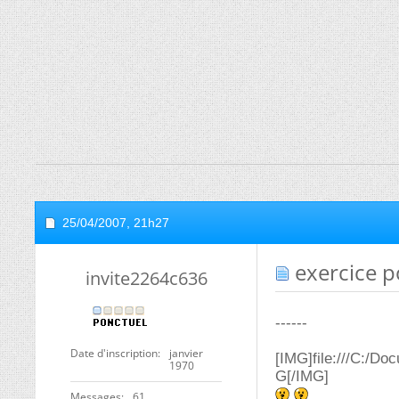
25/04/2007,
21h27
exercice p
invite2264c636
------
Date d'inscription
janvier
[IMG]file:///C:
1970
G[/IMG]
Messages
61