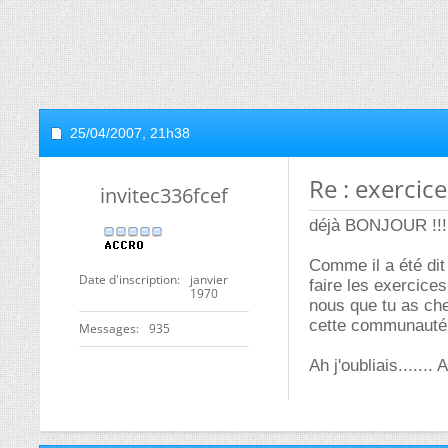
25/04/2007,
21h38
Re : exercic
invitec336fcef
déjà BONJOUR !!!!!!!!!!!
Comme il a été dit
Date d'inscription
janvier
faire les exercice
1970
nous que tu as che
cette communauté se
Messages
935
Ah j'oubliais.......