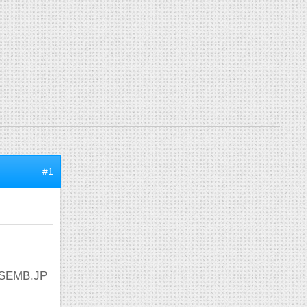
#1
0SEMB.JP