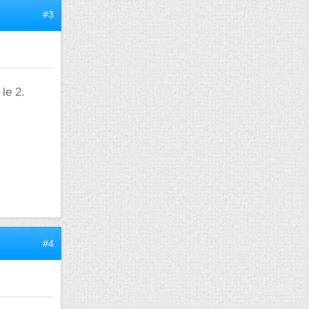
#3
le 2.
#4