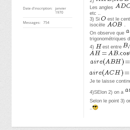
2)
Les angles
Date d'inscription
janvier
1970
etc ..
3) Si
est le cent
Messages
754
isocèle
.
On observe que
trigonométriques d
4)
est entre
Je te laisse contin
4)SElon 2) on a
Selon le point 3) 
..