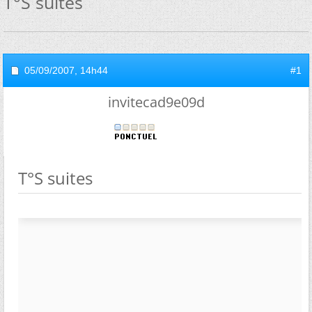
T°S suites
05/09/2007,
14h44
#1
invitecad9e09d
T°S suites