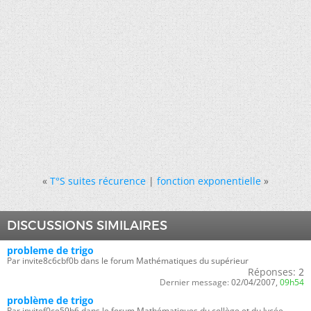
«
T°S suites récurence
|
fonction exponentielle
»
DISCUSSIONS SIMILAIRES
probleme de trigo
Par invite8c6cbf0b dans le forum Mathématiques du supérieur
Réponses:
2
Dernier message:
02/04/2007,
09h54
problème de trigo
Par invitef0ce59b6 dans le forum Mathématiques du collège et du lycée