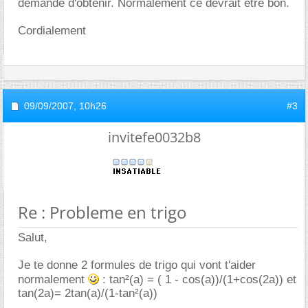
demande d'obtenir. Normalement ce devrait être bon.
Cordialement
09/09/2007,
10h26
#3
invitefe0032b8
Re : Probleme en trigo
Salut,
Je te donne 2 formules de trigo qui vont t'aider
normalement
: tan²(a) = ( 1 - cos(a))/(1+cos(2a)) et
tan(2a)= 2tan(a)/(1-tan²(a))