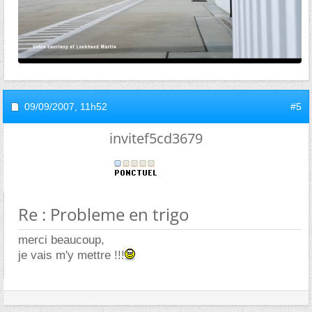
09/09/2007,
11h52
#5
invitef5cd3679
Re : Probleme en trigo
merci beaucoup,
je vais m'y mettre !!!