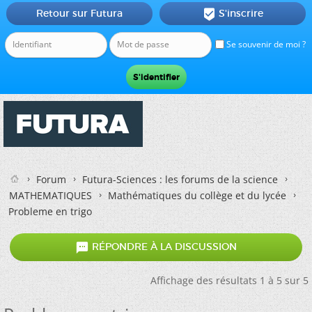
Retour sur Futura
S'inscrire

Se souvenir de moi ?
Forum
Futura-Sciences : les forums de la science
MATHEMATIQUES
Mathématiques du collège et du lycée
Probleme en trigo

RÉPONDRE À LA DISCUSSION
Affichage des résultats 1 à 5 sur 5