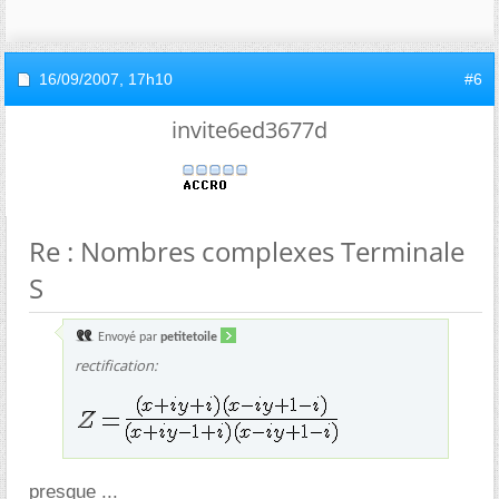
16/09/2007,
17h10
#6
invite6ed3677d
Re : Nombres complexes Terminale
S
Envoyé par
petitetoile
rectification:
presque ...