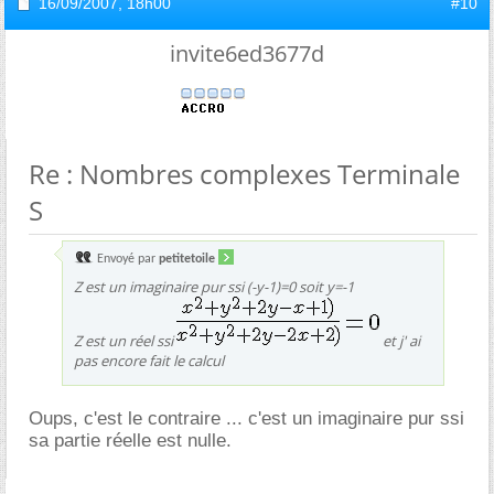
16/09/2007,
18h00
#10
invite6ed3677d
Re : Nombres complexes Terminale
S
Envoyé par
petitetoile
Z est un imaginaire pur ssi (-y-1)=0 soit y=-1
Z est un réel ssi
et j' ai
pas encore fait le calcul
Oups, c'est le contraire ... c'est un imaginaire pur ssi
sa partie réelle est nulle.