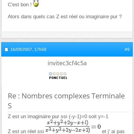
C'est bon !
Alors dans quels cas Z est réel ou imaginaire pur ?
16/09/2007,
17h58
#9
invitec3cf4c5a
Re : Nombres complexes Terminale
S
Z est un imaginaire pur ssi (-y-1)=0 soit y=-1
Z est un réel ssi
et j' ai pas