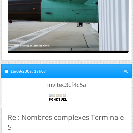
16/09/2007,
17h07
#5
invitec3cf4c5a
Re : Nombres complexes Terminale
S