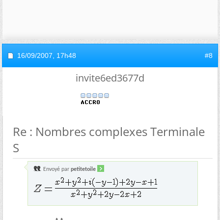
16/09/2007,
17h48
#8
invite6ed3677d
Re : Nombres complexes Terminale
S
Envoyé par
petitetoile