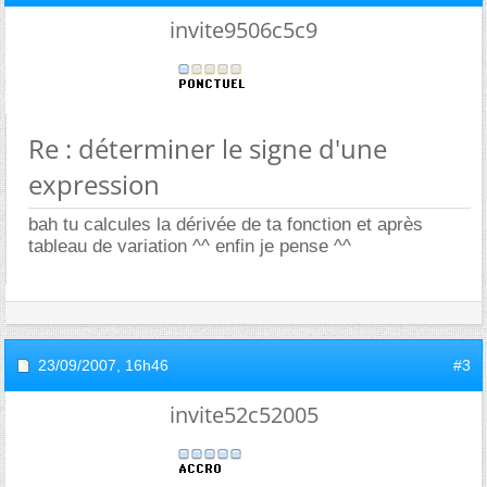
invite9506c5c9
Re : déterminer le signe d'une
expression
bah tu calcules la dérivée de ta fonction et après
tableau de variation ^^ enfin je pense ^^
23/09/2007,
16h46
#3
invite52c52005