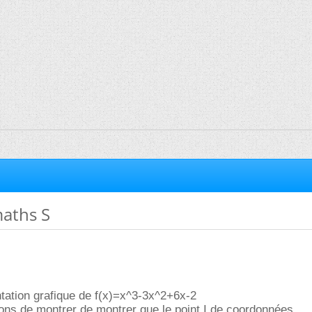
aths S
ntation grafique de f(x)=x^3-3x^2+6x-2
ns de montrer de montrer que le point I de coordonnées