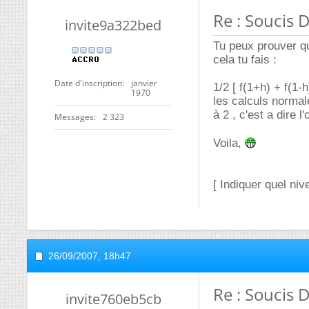
Re : Soucis
invite9a322bed
Tu peux prouver qu
cela tu fais :
Date d'inscription
janvier
1/2 [ f(1+h) + f(1-
1970
les calculs normal
à 2 , c'est a dire l
Messages
2 323
Voila,
[ Indiquer quel ni
26/09/2007,
18h47
Re : Soucis
invite760eb5cb