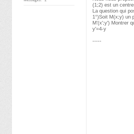
(1;2) est un centr
La question qui po
1°)Soit M(x;y) un p
M'(x';y') Montrer q
y'=4-y
-----