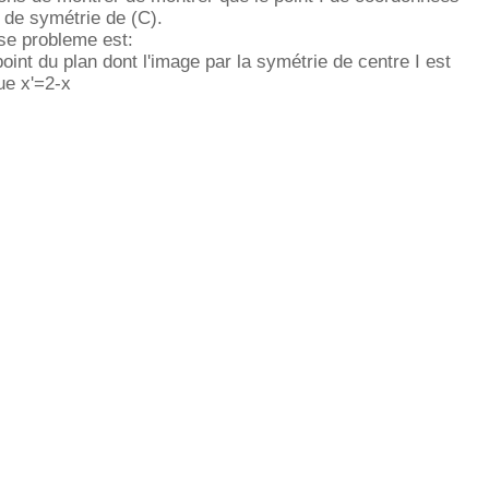
e de symétrie de (C).
se probleme est:
oint du plan dont l'image par la symétrie de centre I est
ue x'=2-x