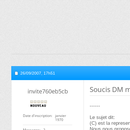
26/09/2007,
17h51
Soucis DM m
invite760eb5cb
------
Date d'inscription
janvier
Le sujet dit:
1970
(C) est la represe
Nous nous proposo
Messages
2