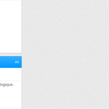
#4
logique.