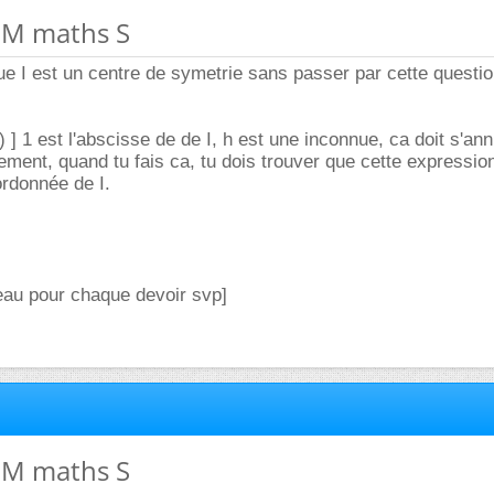
 DM maths S
e I est un centre de symetrie sans passer par cette questi
h) ] 1 est l'abscisse de de I, h est une inconnue, ca doit s'an
ement, quand tu fais ca, tu dois trouver que cette expressio
'ordonnée de I.
veau pour chaque devoir svp]
 DM maths S