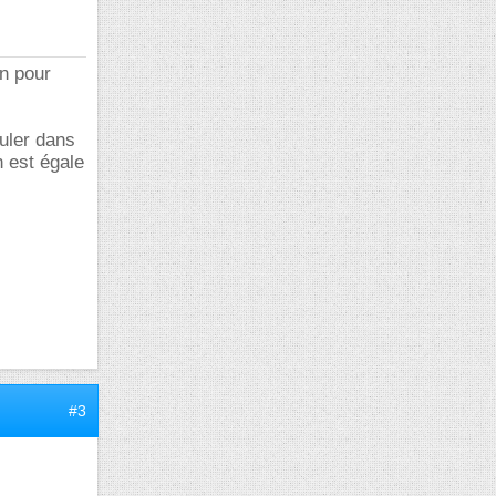
on pour
nuler dans
n est égale
#3