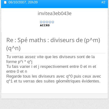
06/10/2007,
20h39
#2
invitea3eb043e
Re : Spé maths : diviseurs de (p^m)
(q^n)
Tu verras assez vite que les diviseurs sont de la
forme p^i * q^j
Tu fais varier i et j respectivement entre 0 et m et
entre 0 et n
Regarde tous les diviseurs avec q^0 puis ceux avec
q^1 et tu verras des suites géométriques évidentes.