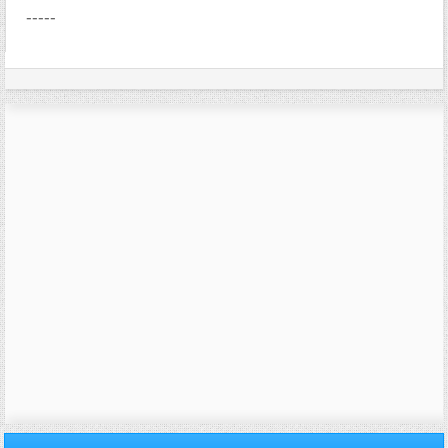
-----