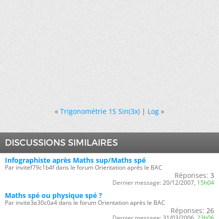
«
Trigonométrie 1S Sin(3x)
|
Log
»
DISCUSSIONS SIMILAIRES
Infographiste après Maths sup/Maths spé
Par invitef79c1b4f dans le forum Orientation après le BAC
Réponses:
3
Dernier message:
20/12/2007,
15h04
Maths spé ou physique spé ?
Par invite3e30c0a4 dans le forum Orientation après le BAC
Réponses:
26
Dernier message:
31/03/2006,
23h06