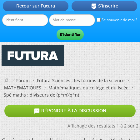
Retour sur Futura
S'inscrire

Se souvenir de moi ?
Forum
Futura-Sciences : les forums de la science
MATHEMATIQUES
Mathématiques du collège et du lycée
Spé maths : diviseurs de (p^m)(q^n)

RÉPONDRE À LA DISCUSSION
Affichage des résultats 1 à 2 sur 2