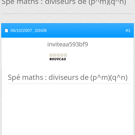
Spé maths : diviseurs de (p^m)(q^n)
06/10/2007,
20h08
#1
inviteaa593bf9
Spé maths : diviseurs de (p^m)(q^n)