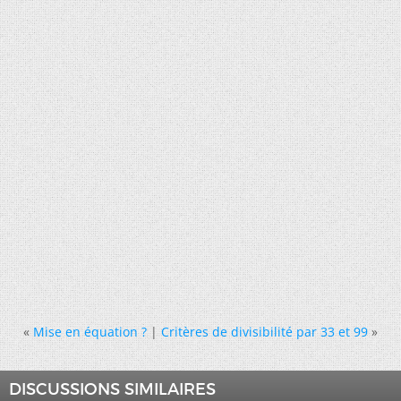
«
Mise en équation ?
|
Critères de divisibilité par 33 et 99
»
DISCUSSIONS SIMILAIRES