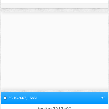
30/10/2007,
15h51
#2
invitec7217a00