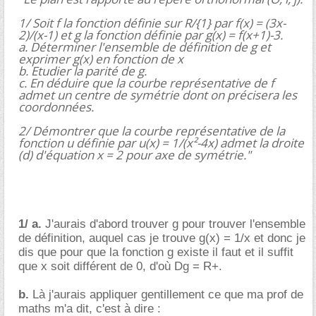
1/ Soit f la fonction définie sur R/{1} par f(x) = (3x-
2)/(x-1) et g la fonction définie par g(x) = f(x+1)-3.
a. Déterminer l'ensemble de définition de g et
exprimer g(x) en fonction de x
b. Etudier la parité de g.
c. En déduire que la courbe représentative de f
admet un centre de symétrie dont on précisera les
coordonnées.
2/ Démontrer que la courbe représentative de la
fonction u définie par u(x) = 1/(x²-4x) admet la droite
(d) d'équation x = 2 pour axe de symétrie."
1/ a.
J'aurais d'abord trouver g pour trouver l'ensemble
de définition, auquel cas je trouve g(x) = 1/x et donc je
dis que pour que la fonction g existe il faut et il suffit
que x soit différent de 0, d'où Dg = R+.
b.
Là j'aurais appliquer gentillement ce que ma prof de
maths m'a dit, c'est à dire :