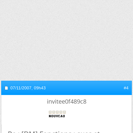
07/11/2007,
09h43
#4
invitee0f489c8