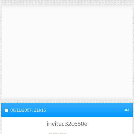
06/11/2007,
21h15
#4
invitec32c650e