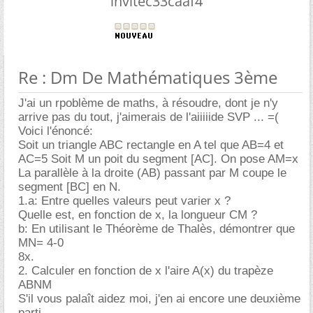
invitec33caaf4
Re : Dm De Mathématiques 3ème
J'ai un rpoblème de maths, à résoudre, dont je n'y
arrive pas du tout, j'aimerais de l'aiiiiide SVP ... =(
Voici l'énoncé:
Soit un triangle ABC rectangle en A tel que AB=4 et
AC=5 Soit M un poit du segment [AC]. On pose AM=x
La parallèle à la droite (AB) passant par M coupe le
segment [BC] en N.
1.a: Entre quelles valeurs peut varier x ?
Quelle est, en fonction de x, la longueur CM ?
b: En utilisant le Théorème de Thalès, démontrer que
MN= 4-0
8x.
2. Calculer en fonction de x l'aire A(x) du trapèze
ABNM
S'il vous palaît aidez moi, j'en ai encore une deuxième
parti ....