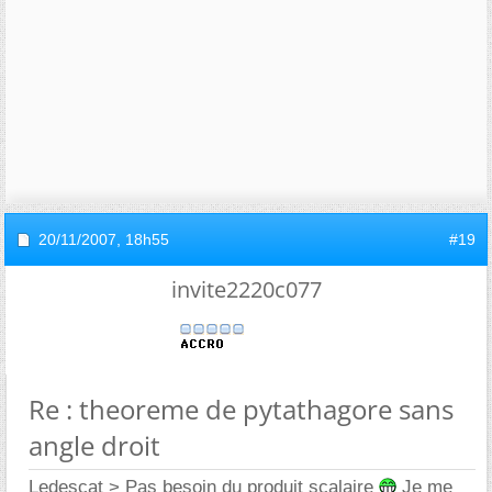
20/11/2007,
18h55
#19
invite2220c077
Re : theoreme de pytathagore sans
angle droit
Ledescat > Pas besoin du produit scalaire
Je me