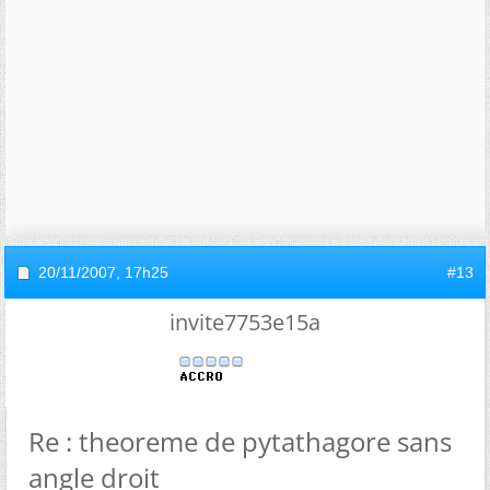
20/11/2007,
17h25
#13
invite7753e15a
Re : theoreme de pytathagore sans
angle droit