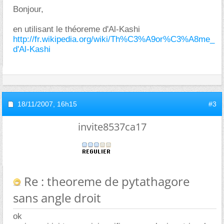
Bonjour,
en utilisant le théoreme d'Al-Kashi
http://fr.wikipedia.org/wiki/Th%C3%A9or%C3%A8me_
d'Al-Kashi
18/11/2007,
16h15
#3
invite8537ca17
Re : theoreme de pytathagore
sans angle droit
ok