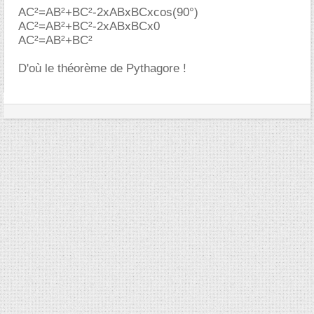
AC²=AB²+BC²-2xABxBCxcos(90°)
AC²=AB²+BC²-2xABxBCx0
AC²=AB²+BC²
D'où le théorème de Pythagore !