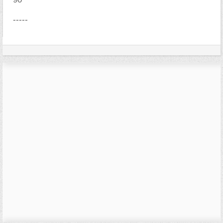
-----