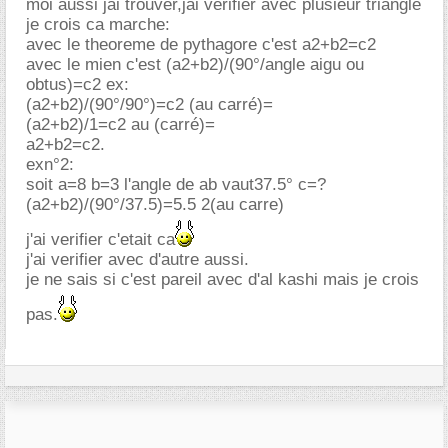
moi aussi jai trouver,jai verifier avec plusieur triangle
je crois ca marche:
avec le theoreme de pythagore c'est a2+b2=c2
avec le mien c'est (a2+b2)/(90°/angle aigu ou
obtus)=c2 ex:
(a2+b2)/(90°/90°)=c2 (au carré)=
(a2+b2)/1=c2 au (carré)=
a2+b2=c2.
exn°2:
soit a=8 b=3 l'angle de ab vaut37.5° c=?
(a2+b2)/(90°/37.5)=5.5 2(au carre)
j'ai verifier c'etait ca
j'ai verifier avec d'autre aussi.
je ne sais si c'est pareil avec d'al kashi mais je crois
pas.