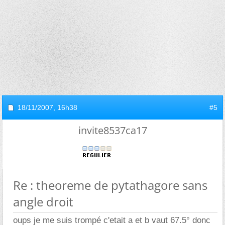
18/11/2007,
16h38
#5
invite8537ca17
Re : theoreme de pytathagore sans
angle droit
oups je me suis trompé c'etait a et b vaut 67.5° donc