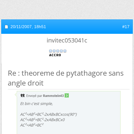
20/11/2007,
18h51
#17
invitec053041c
Re : theoreme de pytathagore sans
angle droit
Envoyé par
Rammstein43
Et bin c'est simple,
AC²=AB²+BC²-2xABxBCxcos(90°)
AC²=AB²+BC²-2xABxBCx0
AC²=AB²+BC²