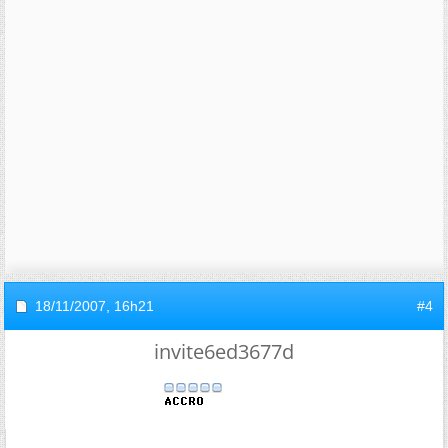
18/11/2007,
16h21
#4
invite6ed3677d