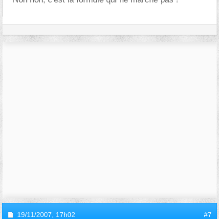
19/11/2007,
17h02
#7