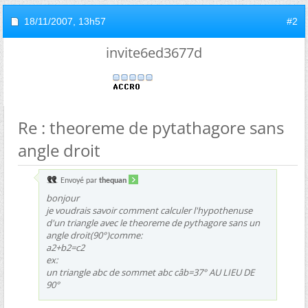
18/11/2007,
13h57
#2
invite6ed3677d
Re : theoreme de pytathagore sans
angle droit
Envoyé par
thequan
bonjour
je voudrais savoir comment calculer l'hypothenuse
d'un triangle avec le theoreme de pythagore sans un
angle droit(90°)comme:
a2+b2=c2
ex:
un triangle abc de sommet abc câb=37° AU LIEU DE
90°