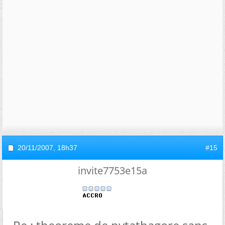
20/11/2007,
18h37
#15
invite7753e15a