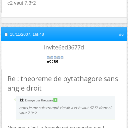
c2 vaut 7.3*2
18/11/2007,
16h48
#6
invite6ed3677d
Re : theoreme de pytathagore sans
angle droit
Envoyé par
thequan
oups je me suis trompé c'etait a et b vaut 67.5° donc c2
vaut 7.3*2
Non non, c'est la formule qui ne marche pas !