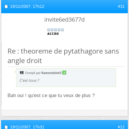
19/11/2007,
17h12
#11
invite6ed3677d
Re : theoreme de pytathagore sans
angle droit
Envoyé par
Rammstein43
C'est tous ?
Bah oui ! qu'est ce que tu veux de plus ?
19/11/2007,
17h31
#12