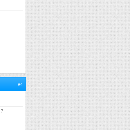
#4
 ?