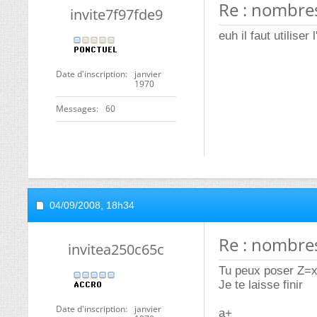
Re : nombre
invite7f97fde9
euh il faut utiliser
Date d'inscription
janvier
1970
Messages
60
04/09/2008,
18h34
Re : nombre
invitea250c65c
Tu peux poser Z=x+
Je te laisse finir
Date d'inscription
janvier
a+