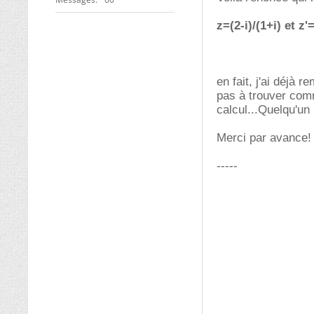
z=(2-i)/(1+i) et z'
en fait, j'ai déjà 
pas à trouver comm
calcul...Quelqu'un 
Merci par avance!
-----