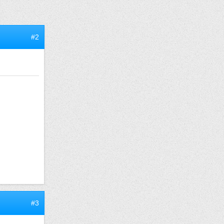
#2
#3