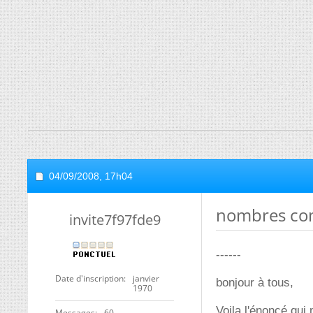
04/09/2008,
17h04
nombres com
invite7f97fde9
------
Date d'inscription
janvier
bonjour à tous,
1970
Voila l'énoncé qui
Messages
60