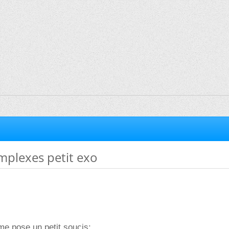
plexes petit exo
 me pose un petit soucis: