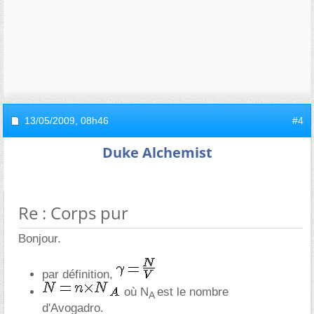
13/05/2009,
08h46
#4
Duke Alchemist
Re : Corps pur
Bonjour.
par définition,
où N
est le nombre
A
d'Avogadro.