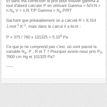
Et dans ma correction le prof pour trouver gamma a
tout d'abord calculer P en utilisant Gamma = N/V.N =
n.N
V = n.R.T/P Gamma = N
.P/RT
a
a
Sachant que préalablement on a calculé R = 8.314
-1
-1
J.mol
.K
, mais dans le calcul il a écrit :
4
P = 375 / 760 x 101325 = 5.10
Pa
Ce que je ne comprend pas c'est, où sont passé la
variable N
, P , R et T ? Pourquoi avons-nous pris P
,
a
X
7600 cm Hg et 101325 Pa?
-----