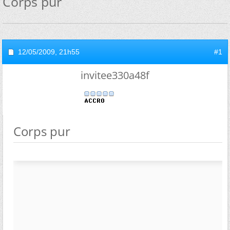
Corps pur
12/05/2009,
21h55
#1
invitee330a48f
Corps pur