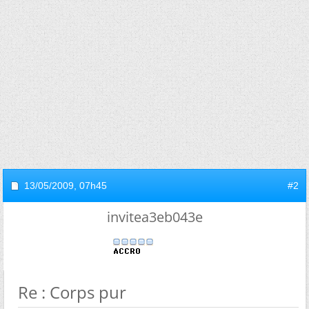
13/05/2009,
07h45
#2
invitea3eb043e
Re : Corps pur