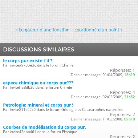
«
Longueur d'une fonction
|
coordonné d'un point
»
DISCUSSIONS SIMILAIRES
le corps pur existe t'il ?
Par invitea9735e3c dans le forum Chimie
Réponses:
1
Dernier message:
01/04/2009,
18h19
espece chimique ou corps pur???
Par inviteffa8db36 dans le forum Chimie
Réponses:
4
Dernier message:
02/03/2009,
21h52
Petrologie: mineral et corps pur !
Par invite811c22c0 dans le forum Géologie et Catastrophes naturelles
Réponses:
2
Dernier message:
11/03/2008,
09h18
Courbes de modélisation du corps pur.
Par invite42abb461 dans le forum Physique
Réponses:
2