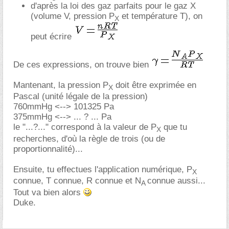
d'après la loi des gaz parfaits pour le gaz X
(volume V, pression P
et température T), on
X
peut écrire
De ces expressions, on trouve bien
Mantenant, la pression P
doit être exprimée en
X
Pascal (unité légale de la pression)
760mmHg <--> 101325 Pa
375mmHg <--> ... ? ... Pa
le "...?..." correspond à la valeur de P
que tu
X
recherches, d'où la règle de trois (ou de
proportionnalité)...
Ensuite, tu effectues l'application numérique, P
X
connue, T connue, R connue et N
connue aussi...
A
Tout va bien alors
Duke.