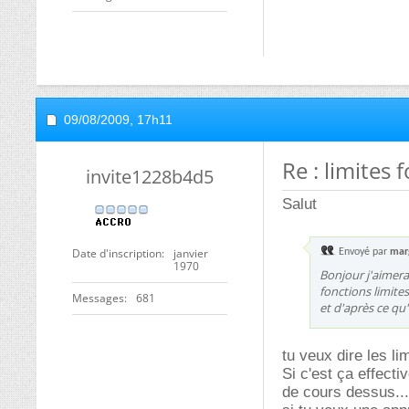
09/08/2009,
17h11
Re : limites 
invite1228b4d5
Salut
Date d'inscription
janvier
Envoyé par
mar
1970
Bonjour j'aimera
fonctions limite
Messages
681
et d'après ce qu'
tu veux dire les li
Si c'est ça effecti
de cours dessus... 