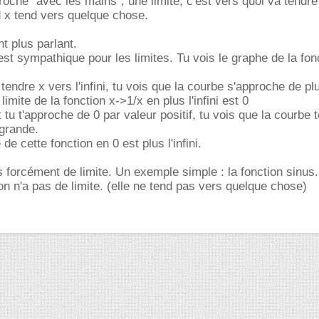
roche "avec les mains", une limite, c'est vers quoi va tendr
d x tend vers quelque chose.
 plus parlant.
est sympathique pour les limites. Tu vois le graphe de la fon
 tendre x vers l'infini, tu vois que la courbe s'approche de pl
limite de la fonction x->1/x en plus l'infini est 0
tu t'approche de 0 par valeur positif, tu vois que la courbe 
 grande.
 de cette fonction en 0 est plus l'infini.
s forcément de limite. Un exemple simple : la fonction sinus
ction n'a pas de limite. (elle ne tend pas vers quelque chose)