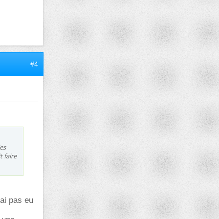
#4
les
 faire
'ai pas eu