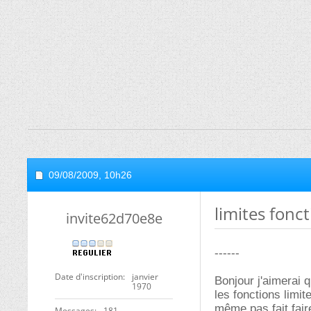
09/08/2009,
10h26
limites fonc
invite62d70e8e
------
Date d'inscription
janvier
Bonjour j'aimerai 
1970
les fonctions limi
même pas fait faire
Messages
181