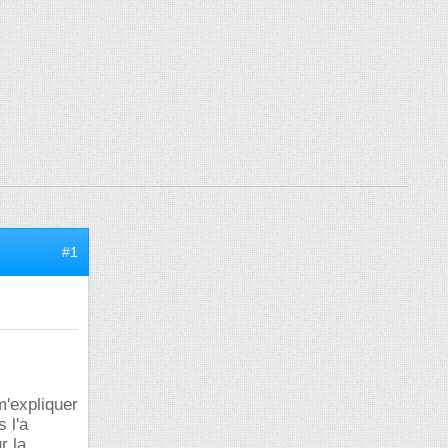
#1
m'expliquer
 l'a
r la