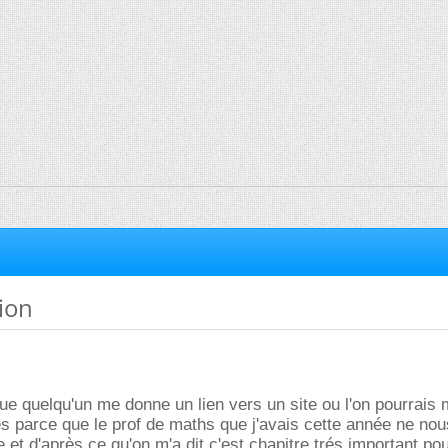
tion
que quelqu'un me donne un lien vers un site ou l'on pourrais 
tes parce que le prof de maths que j'avais cette année ne nous
 et d'après ce qu'on m'a dit c'est chapitre trés important pou