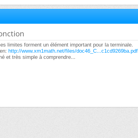
fonction
 les limites forment un élément important pour la terminale.
ien:
http://www.xm1math.net/files/doc46_C...c1cd9269ba.pdf
é et très simple à comprendre...