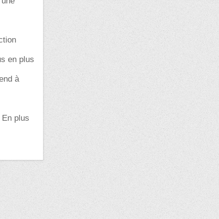
e une
ction
us en plus
tend à
. En plus