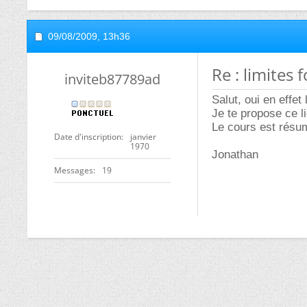
09/08/2009,
13h36
Re : limites 
inviteb87789ad
Salut, oui en effet
Je te propose ce l
Le cours est résum
Date d'inscription
janvier
1970
Jonathan
Messages
19