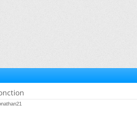
fonction
onathan21