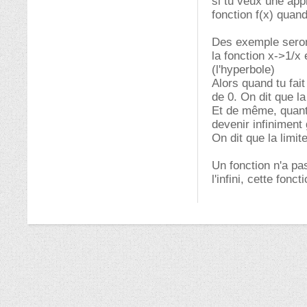
si tu veux une app
fonction f(x) quan
Des exemple seront
la fonction x->1/x 
(l'hyperbole)
Alors quand tu fait
de 0. On dit que la 
Et de même, quant 
devenir infiniment
On dit que la limite
Un fonction n'a pa
l'infini, cette fon