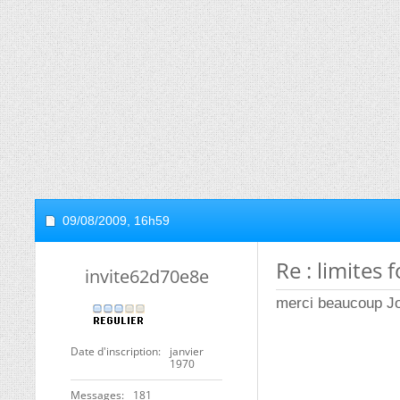
09/08/2009,
16h59
Re : limites 
invite62d70e8e
merci beaucoup J
Date d'inscription
janvier
1970
Messages
181