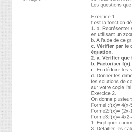
Les questions que
Exercice 1.
f est la fonction d
1. a. Représenter s
en utilisant un zo
b. A l'aide de ce g
c. Vérifier par le
équation.
2. a. Vérifier que f
b. Factoriser f(x).
c. En déduire les s
d. Donner les dime
les solutions de ce
sur votre copie l'a
Exercice 2.
On donne plusieurs
Formel :f(x)= 4(x-
Forme2:f(x)= (2x-1
Forme3:f(x)= 4x2-
1. Expliquer comme
3. Détailler les cal