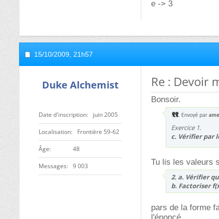
e -> 3
15/10/2009,
21h57
Re : Devoir 
Duke Alchemist
Bonsoir.
Date d'inscription
juin 2005
Envoyé par
ame
Exercice 1.
Localisation
Frontière 59-62
c. Vérifier par
ge
48
Tu lis les valeurs s
Messages
9 003
2. a. Vérifier que
b. Factoriser f(x
pars de la forme f
l'énoncé.