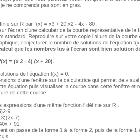
 je ne comprends pas sont en gras.
éfinie sur R par f(x) = x3 + 20 x2 - 4x - 80 .
ur l'écran d'une calculatrice la courbe représentative de la f
om standard. Reproduire sur votre copie l'allure de la courbe
raphique, conjecturer le nombre de solutions de l'équation f(x
 calcul que les nombres lus à l'écran sont bien solution d
(x) = (x 2 - 4) (x + 20).
olutions de l'équation f(x) = 0.
nsions d'une fenêtre sur la calculatrice qui permet de visual
tte équation puis visualiser la courbe dans cette fenêtre et 
llure de cette courbe .
 expressions d'une même fonction f définie sur R .
5)2-9.
3)(2x-7).
40x + 91.
nt on passe de la forme 1 à la forme 2, puis de la forme 1 
culs.