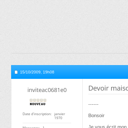
15/10/2009,
19h08
Devoir maiso
inviteac0681e0
------
Date d'inscription
janvier
Bonsoir
1970
Je vous écrit mon
Messages
1