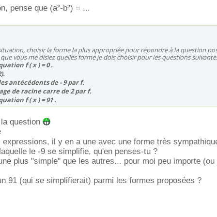
on, pense que (a²-b²) = ...
ituation, choisir la forme la plus appropriée pour répondre à la question po
e que vous me disiez quelles forme je dois choisir pour les questions suivante
ation f ( x ) = 0 .
).
es antécédents de - 9 par f.
age de racine carre de 2 par f.
uation f ( x ) = 91 .
 la question
e
s expressions, il y en a une avec une forme très sympathiq
aquelle le -9 se simplifie, qu'en penses-tu ?
cune plus "simple" que les autres... pour moi peu importe (ou 
un 91 (qui se simplifierait) parmi les formes proposées ?