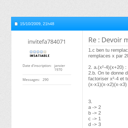
15/10/2009,
21h48
Re : Devoir 
invitefa784071
1.c ben tu remplace
remplaces x par 20
Date d'inscription
janvier
2. a.(x²-4)(x+20) :
1970
2.b. On te donne da
factoriser x²-4 et 
Messages
290
(x-x1)(x-x2)(x-x3) 
3.
a -> 2
b -> 2
c -> 1
d -> 3