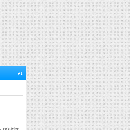
#1
 m'aider.