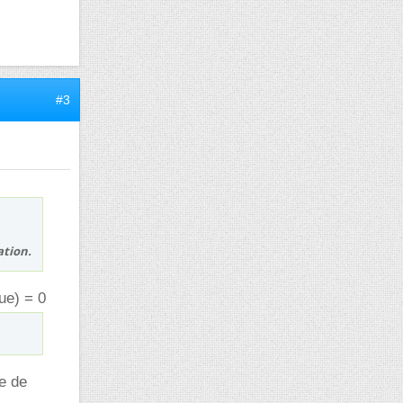
#3
ation.
lue) = 0
e de