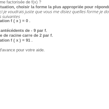
rme factorisée de f(x) ?
tuation, choisir la forme la plus appropriée pour répondr
ci je voudrais juste que vous me disiez quelles forme je doi
s suivantes
tion f ( x ) = 0 .
 antécédents de - 9 par f.
e de racine carre de 2 par f.
tion f ( x ) = 91 .
'avance pour votre aide.