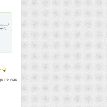
sée.
Ici
s[/B]
ue
je ne vois