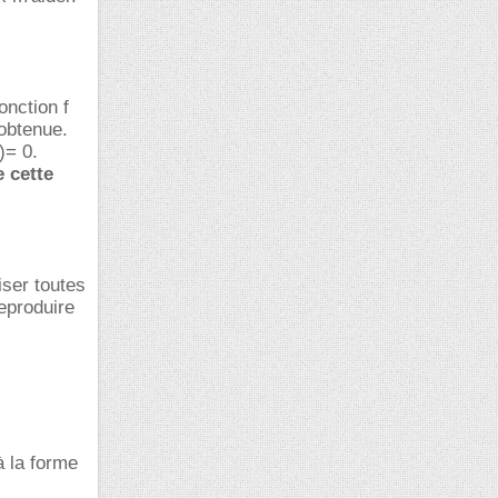
onction f
 obtenue.
)= 0.
e cette
iser toutes
reproduire
à la forme