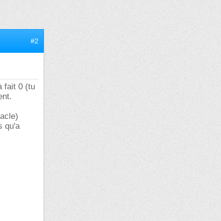
#2
 fait 0 (tu
ent.
racle)
s qu'a