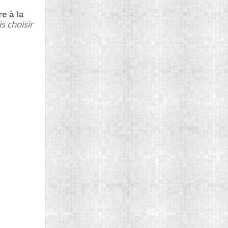
e à la
s choisir