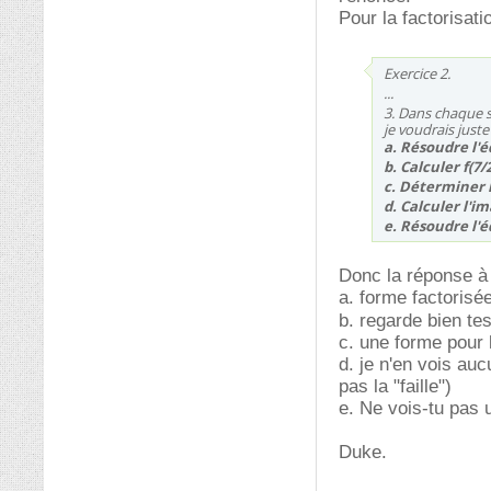
Pour la factorisati
Exercice 2.
...
3. Dans chaque s
je voudrais just
a. Résoudre l'équ
b. Calculer f(7/2
c. Déterminer l
d. Calculer l'im
e. Résoudre l'éq
Donc la réponse à
a. forme factorisé
b. regarde bien te
c. une forme pour l
d. je n'en vois au
pas la "faille")
e. Ne vois-tu pas 
Duke.