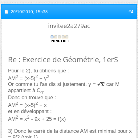
20/10/2010,
15h38
#4
invitee2a279ac
Re : Exercice de Géométrie, 1erS
Pour le 2), tu obtiens que :
2
2
2
AM
= (x-5)
+ y
Or comme tu l'as dis si justement, y =
car M
appartient à C
.
g
Donc on trouve que :
2
2
AM
= (x-5)
+ x
et en développant :
2
2
AM
= x
- 9x + 25 = f(x)
3) Donc le carré de la distance AM est minimal pour x
= 9/2 (voir 1)