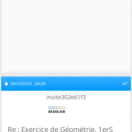
20/10/2010,
16h28
#7
invite302e61f3
Re : Exercice de Géométrie, 1erS