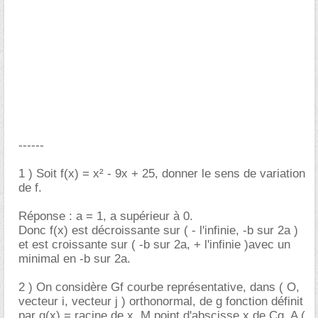
------
1 ) Soit f(x) = x² - 9x + 25, donner le sens de variation
de f.
Réponse : a = 1, a supérieur à 0.
Donc f(x) est décroissante sur ( - l'infinie, -b sur 2a )
et est croissante sur ( -b sur 2a, + l'infinie )avec un
minimal en -b sur 2a.
2 ) On considère Gf courbe représentative, dans ( O,
vecteur i, vecteur j ) orthonormal, de g fonction définit
par g(x) = racine de x. M point d'abscisse x de Cg, A (