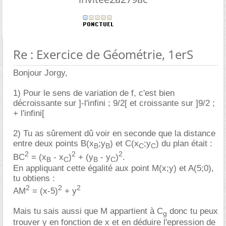
Re : Exercice de Géométrie, 1erS
Bonjour Jorgy,
1) Pour le sens de variation de f, c'est bien
décroissante sur ]-l'infini ; 9/2[ et croissante sur ]9/2 ;
+ l'infini[
2) Tu as sûrement dû voir en seconde que la distance
entre deux points B(x
;y
) et C(x
;y
) du plan était :
B
B
C
C
2
2
2
BC
= (x
- x
)
+ (y
- y
)
.
B
C
B
C
En appliquant cette égalité aux point M(x;y) et A(5;0),
tu obtiens :
2
2
2
AM
= (x-5)
+ y
Mais tu sais aussi que M appartient à C
donc tu peux
g
trouver y en fonction de x et en déduire l'epression de