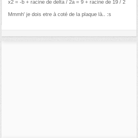
x2 = -b + racine de delta / 2a = 9 + racine de 19 / 2
Mmmh' je dois etre à coté de la plaque là.. :s