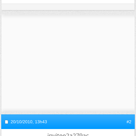
20/10/2010,
13h43
#2
invitee2a279ac