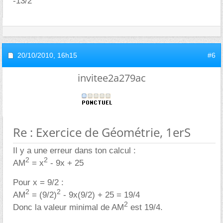
-13/2
20/10/2010,
16h15
#6
invitee2a279ac
Re : Exercice de Géométrie, 1erS
Il y a une erreur dans ton calcul :
2
2
AM
= x
- 9x + 25
Pour x = 9/2 :
2
2
AM
= (9/2)
- 9x(9/2) + 25 = 19/4
2
Donc la valeur minimal de AM
est 19/4.