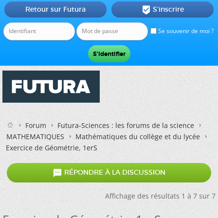
Retour sur Futura
S'inscrire

Se souvenir de moi ?
Forum
Futura-Sciences : les forums de la science
MATHEMATIQUES
Mathématiques du collège et du lycée
Exercice de Géométrie, 1erS

RÉPONDRE À LA DISCUSSION
Affichage des résultats 1 à 7 sur 7