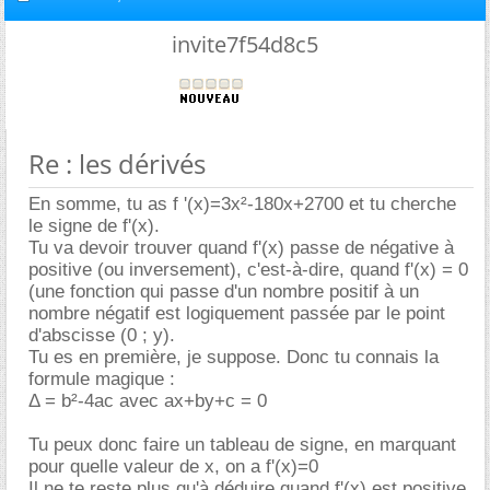
invite7f54d8c5
Re : les dérivés
En somme, tu as f '(x)=3x²-180x+2700 et tu cherche
le signe de f'(x).
Tu va devoir trouver quand f'(x) passe de négative à
positive (ou inversement), c'est-à-dire, quand f'(x) = 0
(une fonction qui passe d'un nombre positif à un
nombre négatif est logiquement passée par le point
d'abscisse (0 ; y).
Tu es en première, je suppose. Donc tu connais la
formule magique :
Δ = b²-4ac avec ax+by+c = 0
Tu peux donc faire un tableau de signe, en marquant
pour quelle valeur de x, on a f'(x)=0
Il ne te reste plus qu'à déduire quand f'(x) est positive