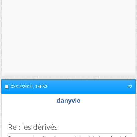
03/12/2010,
14h53
#2
danyvio
Re : les dérivés