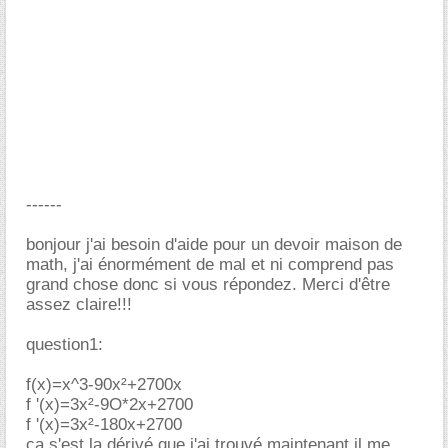
------
bonjour j'ai besoin d'aide pour un devoir maison de
math, j'ai énormément de mal et ni comprend pas
grand chose donc si vous répondez. Merci d'être
assez claire!!!
question1:
f(x)=x^3-90x²+2700x
f '(x)=3x²-9O*2x+2700
f '(x)=3x²-180x+2700
ça s'est la dérivé que j'ai trouvé maintenant il me