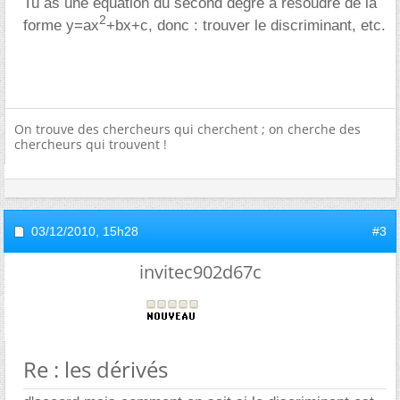
Tu as une équation du second degré à résoudre de la
2
forme y=ax
+bx+c, donc : trouver le discriminant, etc.
On trouve des chercheurs qui cherchent ; on cherche des
chercheurs qui trouvent !
03/12/2010,
15h28
#3
invitec902d67c
Re : les dérivés