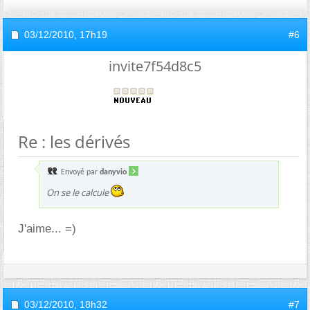
03/12/2010,
17h19
#6
invite7f54d8c5
Re : les dérivés
Envoyé par
danyvio
On se le calcule
J'aime... =)
03/12/2010,
18h32
#7