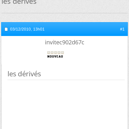
les dérivés
03/12/2010,
13h01
#1
invitec902d67c
les dérivés