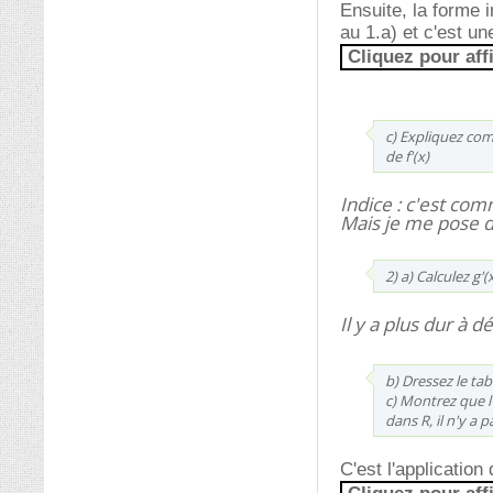
Ensuite, la forme i
au 1.a) et c'est un
Cliquez pour aff
c) Expliquez com
de f'(x)
Indice : c'est co
Mais je me pose d
2) a) Calculez g'
Il y a plus dur à 
b) Dressez le tab
c) Montrez que l'
dans R, il n'y a 
C'est l'applicatio