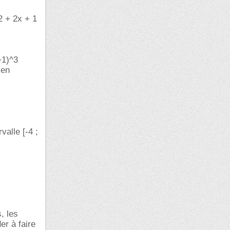
^2 + 2x + 1
+1)^3
 en
valle [-4 ;
, les
er à faire