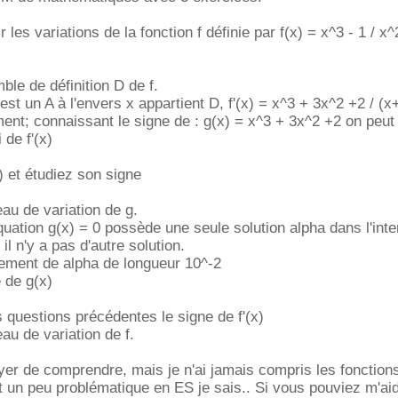
 les variations de la fonction f définie par f(x) = x^3 - 1 / x
ble de définition D de f.
'est un A à l'envers x appartient D, f'(x) = x^3 + 3x^2 +2 / (x
nt; connaissant le signe de : g(x) = x^3 + 3x^2 +2 on peut
 de f'(x)
) et étudiez son signe
eau de variation de g.
uation g(x) = 0 possède une seule solution alpha dans l'inter
il n'y a pas d'autre solution.
ment de alpha de longueur 10^-2
 de g(x)
 questions précédentes le signe de f'(x)
au de variation de f.
yer de comprendre, mais je n'ai jamais compris les fonctions
st un peu problématique en ES je sais.. Si vous pouviez m'aid