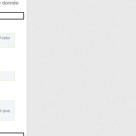
se donnée
 celui
et que,