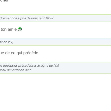
icher
rement de alpha de longueur 10^-2
t ton amie
ne de g(x)
ique de ce qui précède
es questions précédentes le signe de f'(x)
leau de variation de f.