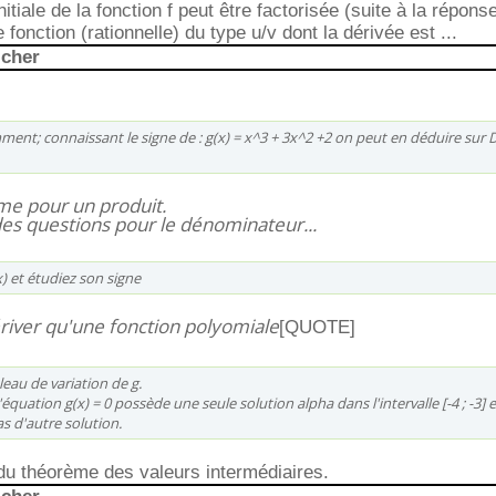
nitiale de la fonction f peut être factorisée (suite à la répon
e fonction (rationnelle) du type u/v dont la dérivée est ...
icher
ment; connaissant le signe de : g(x) = x^3 + 3x^2 +2 on peut en déduire sur D
mme pour un produit.
es questions pour le dénominateur...
(x) et étudiez son signe
dériver qu'une fonction polyomiale
[QUOTE]
leau de variation de g.
équation g(x) = 0 possède une seule solution alpha dans l'intervalle [-4 ; -3] 
pas d'autre solution.
n du théorème des valeurs intermédiaires.