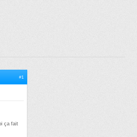
#1
 ça fait