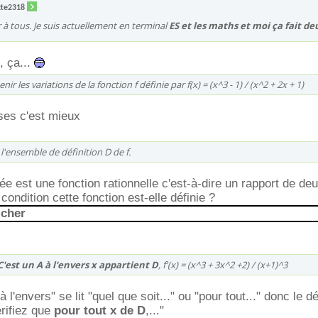
tte2318
à tous. Je suis actuellement en terminal
ES et les maths et moi ça fait de
, ça...
r les variations de la fonction f définie par f(x) = (x^3 - 1) / (x^2 + 2x + 1)
ses c'est mieux
l'ensemble de définition D de f.
ée est une fonction rationnelle c'est-à-dire un rapport de de
 condition cette fonction est-elle définie ?
icher
C'est un A à l'envers x appartient D
, f'(x) = (x^3 + 3x^2 +2) / (x+1)^3
 l'envers" se lit "quel que soit..." ou "pour tout..." donc le d
érifiez que
pour tout x de D
,..."