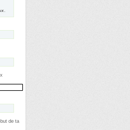
ux
..
ux
ébut de ta