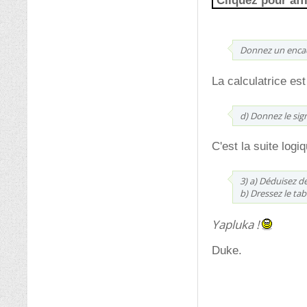
Cliquez pour aff
Donnez un encad
La calculatrice es
d) Donnez le sig
C'est la suite log
3) a) Déduisez d
b) Dressez le tab
Yapluka !
Duke.