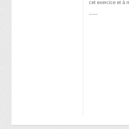
cet exercice et à m
-----