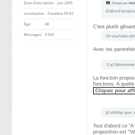
Date d'inscription
juin 2005
Envoyé par
lolo
D'abord bonjour 
Localisation
Frontière 59-62
ge
48
C'est plutôt gênant
Messages
9 003
On souhaite obteni
Avec les parenthè
1) a) Déterminer 
La fonction propos
fonctions. A quelle
Cliquez pour aff
b) Vérifiez que :
Tout d'abord ce "A à
proposition est "V