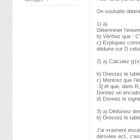
On souhaite obtenir
1) a)
Déterminer l'ensem
b) Vérifiez que : C
c) Expliquez comme
déduire sur D celui
2) a) Calculez g'(x
b) Dressez le tabl
c) Montrez que l'éq
-3] et que, dans R, 
Donnez un encadre
d) Donnez le signe
3) a) Déduisez des
b) Dressez le table
J'ai vraiment essa
dérivées ect.. c'e