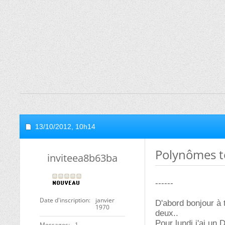
13/10/2012,
10h14
Polynômes t
inviteea8b63ba
------
Date d'inscription
janvier
D'abord bonjour à 
1970
deux..
Pour lundi j'ai u
Messages
1