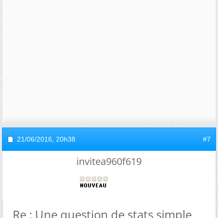
21/06/2016,
20h38
#7
invitea960f619
Re : Une question de stats simple