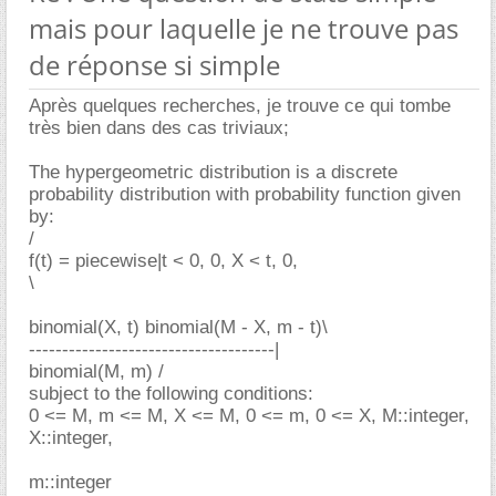
mais pour laquelle je ne trouve pas
de réponse si simple
Après quelques recherches, je trouve ce qui tombe
très bien dans des cas triviaux;
The hypergeometric distribution is a discrete
probability distribution with probability function given
by:
/
f(t) = piecewise|t < 0, 0, X < t, 0,
\
binomial(X, t) binomial(M - X, m - t)\
-------------------------------------|
binomial(M, m) /
subject to the following conditions:
0 <= M, m <= M, X <= M, 0 <= m, 0 <= X, M::integer,
X::integer,
m::integer