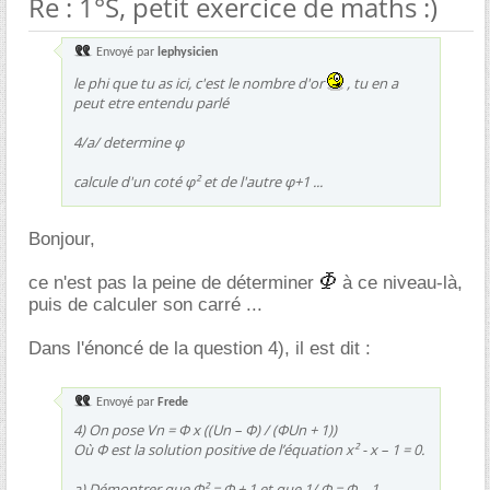
Re : 1°S, petit exercice de maths :)
Envoyé par
lephysicien
le phi que tu as ici, c'est le nombre d'or
, tu en a
peut etre entendu parlé
4/a/ determine φ
calcule d'un coté φ² et de l'autre φ+1 ...
Bonjour,
ce n'est pas la peine de déterminer
à ce niveau-là,
puis de calculer son carré ...
Dans l'énoncé de la question 4), il est dit :
Envoyé par
Frede
4) On pose Vn = Ф x ((Un – Ф) / (ФUn + 1))
Où Ф est la solution positive de l’équation x² - x – 1 = 0.
a) Démontrer que Ф² = Ф + 1 et que 1/ Ф = Ф – 1