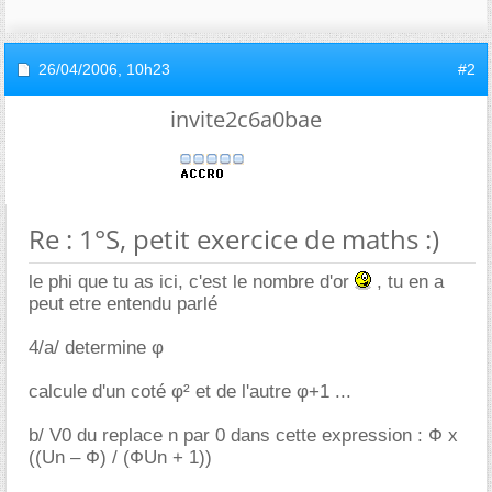
26/04/2006,
10h23
#2
invite2c6a0bae
Re : 1°S, petit exercice de maths :)
le phi que tu as ici, c'est le nombre d'or
, tu en a
peut etre entendu parlé
4/a/ determine φ
calcule d'un coté φ² et de l'autre φ+1 ...
b/ V0 du replace n par 0 dans cette expression : Ф x
((Un – Ф) / (ФUn + 1))