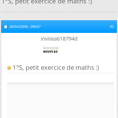
1°S, petit exercice de maths :)
26/04/2006,
09h57
#1
invitea618794d
1°S, petit exercice de maths :)