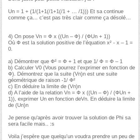
Un = 1 + (1/(1+1(/1+1(/1 + … /1))) Et sa continue
comme ça… c’est pas très clair comme ça désolé
4) On pose Vn = Ф x ((Un – Ф) / (ФUn + 1))
Où Ф est la solution positive de l’équation x² - x – 1 =
0.
a) Démontrer que Ф² = Ф + 1 et que 1/ Ф = Ф – 1
b) Calculer V0 (Vous pourrez l’exprimer en fonction de
Ф). Démontrez que la suite (Vn)n est une suite
géométrique de raison -1/ Ф²
c) En déduire la limite de (Vn)n
d) A l’aide de la relation Vn = Ф x ((Un – Ф) / (ФUn +
1)), exprimer Un en fonction deVn. En déduire la limite
de (Un)n
Je pense qu'après avoir trouver la solution de Phi sa
sera facile mais.. :s
Voila j’espère que quelqu’un voudra prendre un peu de