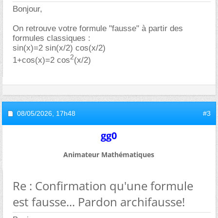
Bonjour,
On retrouve votre formule "fausse" à partir des
formules classiques :
sin(x)=2 sin(x/2) cos(x/2)
2
1+cos(x)=2 cos
(x/2)
08/05/2026,
17h48
#3
gg0
Animateur Mathématiques
Re : Confirmation qu'une formule
est fausse... Pardon archifausse!