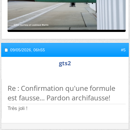
09/05/2026,
06h55
#5
gts2
Re : Confirmation qu'une formule
est fausse... Pardon archifausse!
Très joli !