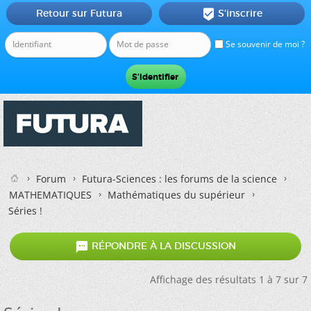
Retour sur Futura
S'inscrire

Se souvenir de moi ?
Forum
Futura-Sciences : les forums de la science
MATHEMATIQUES
Mathématiques du supérieur
Séries !

RÉPONDRE À LA DISCUSSION
Affichage des résultats 1 à 7 sur 7