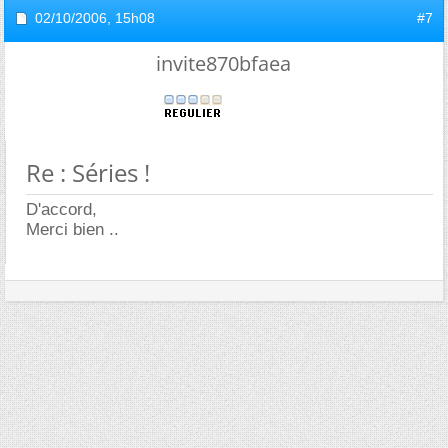
02/10/2006,
15h08
#7
invite870bfaea
Re : Séries !
D'accord,
Merci bien ..