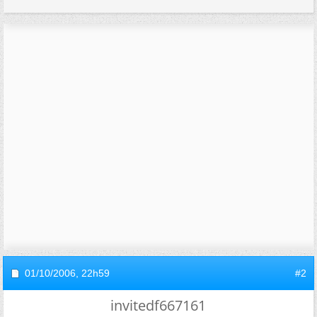
01/10/2006,
22h59
#2
invitedf667161