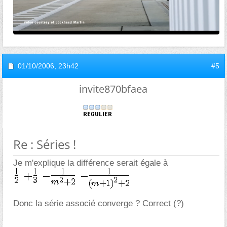
01/10/2006,
23h42
#5
invite870bfaea
Re : Séries !
Je m'explique la différence serait égale à
Donc la série associé converge ? Correct (?)