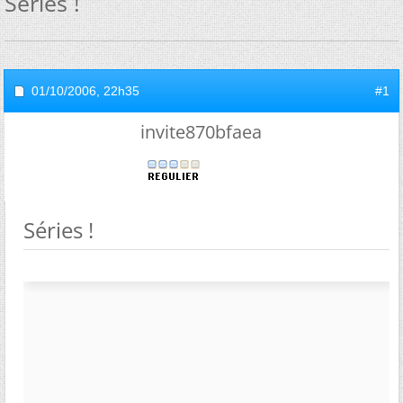
Séries !
01/10/2006,
22h35
#1
invite870bfaea
Séries !