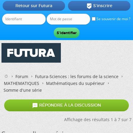
Retour sur Futura
S'inscrire

Se souvenir de moi ?
Forum
Futura-Sciences : les forums de la science
MATHEMATIQUES
Mathématiques du supérieur
Somme d'une série

RÉPONDRE À LA DISCUSSION
Affichage des résultats 1 à 7 sur 7