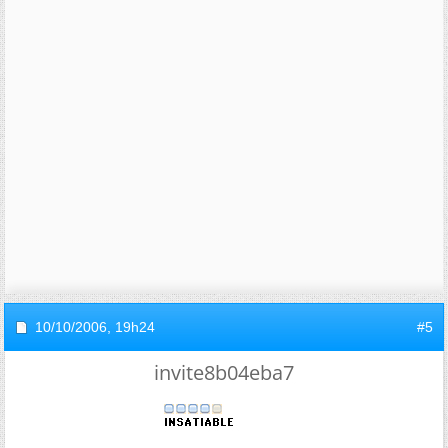
10/10/2006,
19h24
#5
invite8b04eba7