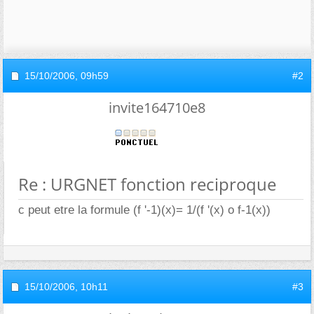
15/10/2006,
09h59
#2
invite164710e8
Re : URGNET fonction reciproque
c peut etre la formule (f '-1)(x)= 1/(f '(x) o f-1(x))
15/10/2006,
10h11
#3