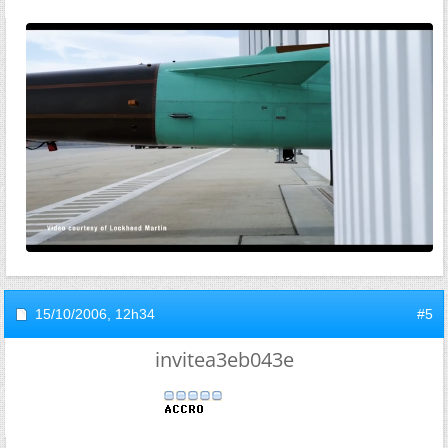
15/10/2006,
12h34
#5
invitea3eb043e