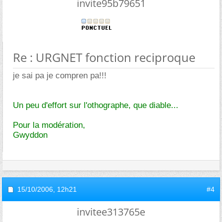
invite95b79651
Re : URGNET fonction reciproque
je sai pa je compren pa!!!
Un peu d'effort sur l'othographe, que diable...
Pour la modération,
Gwyddon
15/10/2006,
12h21
#4
invitee313765e