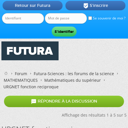
Retour sur Futura
S'inscrire

Se souvenir de moi ?
Forum
Futura-Sciences : les forums de la science
MATHEMATIQUES
Mathématiques du supérieur
URGNET fonction reciproque

RÉPONDRE À LA DISCUSSION
Affichage des résultats 1 à 5 sur 5