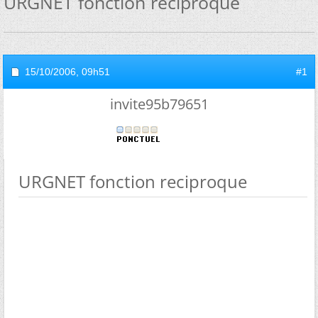
URGNET fonction reciproque
15/10/2006,
09h51
#1
invite95b79651
URGNET fonction reciproque