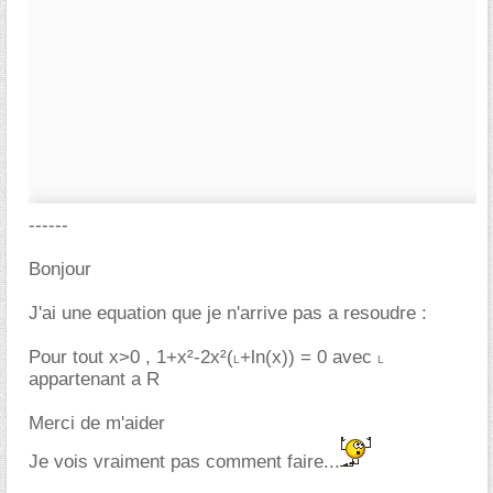
------
Bonjour
J'ai une equation que je n'arrive pas a resoudre :
Pour tout x>0 , 1+x²-2x²(
+ln(x)) = 0 avec
L
L
appartenant a R
Merci de m'aider
Je vois vraiment pas comment faire...