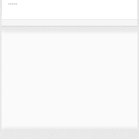
-----