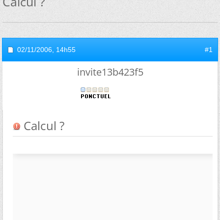
Calcul ?
02/11/2006,
14h55
#1
invite13b423f5
Calcul ?