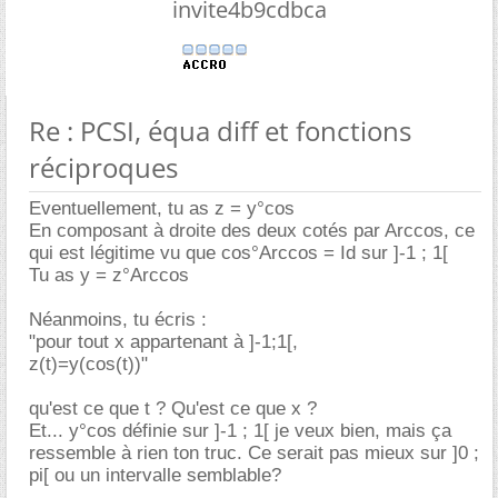
invite4b9cdbca
Re : PCSI, équa diff et fonctions
réciproques
Eventuellement, tu as z = y°cos
En composant à droite des deux cotés par Arccos, ce
qui est légitime vu que cos°Arccos = Id sur ]-1 ; 1[
Tu as y = z°Arccos
Néanmoins, tu écris :
"pour tout x appartenant à ]-1;1[,
z(t)=y(cos(t))"
qu'est ce que t ? Qu'est ce que x ?
Et... y°cos définie sur ]-1 ; 1[ je veux bien, mais ça
ressemble à rien ton truc. Ce serait pas mieux sur ]0 ;
pi[ ou un intervalle semblable?