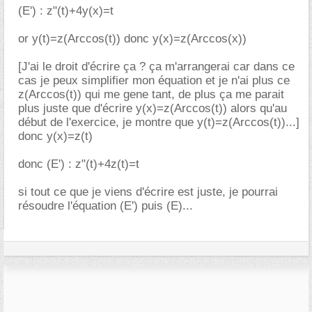
(E') : z"(t)+4y(x)=t
or y(t)=z(Arccos(t)) donc y(x)=z(Arccos(x))
[J'ai le droit d'écrire ça ? ça m'arrangerai car dans ce
cas je peux simplifier mon équation et je n'ai plus ce
z(Arccos(t)) qui me gene tant, de plus ça me parait
plus juste que d'écrire y(x)=z(Arccos(t)) alors qu'au
début de l'exercice, je montre que y(t)=z(Arccos(t))...]
donc y(x)=z(t)
donc (E') : z"(t)+4z(t)=t
si tout ce que je viens d'écrire est juste, je pourrai
résoudre l'équation (E') puis (E)...