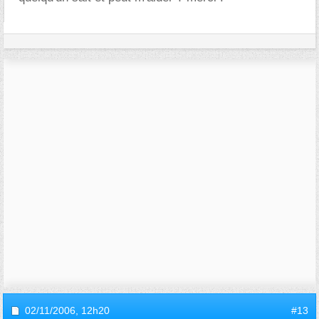
02/11/2006,
12h20
#13