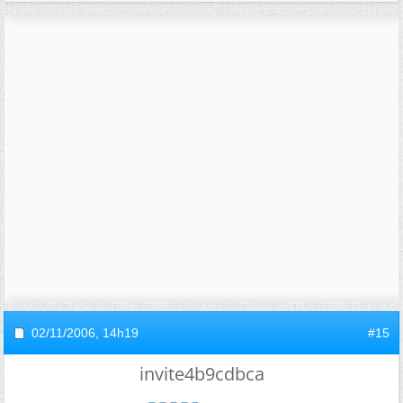
02/11/2006,
14h19
#15
invite4b9cdbca