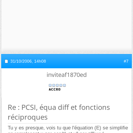
31/10/2006,
14h08
#7
inviteaf1870ed
Re : PCSI, équa diff et fonctions
réciproques
Tu y es presque, vois tu que l'équation (E) se simplifie