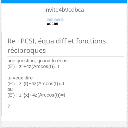
invite4b9cdbca
Re : PCSI, équa diff et fonctions
réciproques
une question, quand tu écris :
(E') : z"+4z(Arccos(t))=t
tu veux dire
(E') : z"
(t)
+4z(Arccos(t))=t
ou
(E') : z"
(x)
+4z(Arccos(t))=t
?