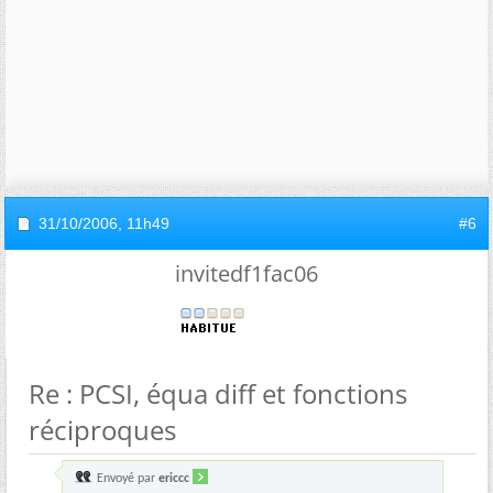
31/10/2006,
11h49
#6
invitedf1fac06
Re : PCSI, équa diff et fonctions
réciproques
Envoyé par
ericcc