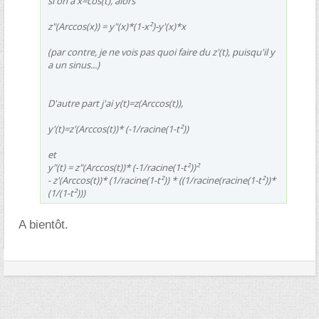
si on a x=cos(t), alors
z"(Arccos(x)) = y"(x)*(1-x²)-y'(x)*x
(par contre, je ne vois pas quoi faire du z'(t), puisqu'il y
a un sinus...)
D'autre part j'ai y(t)=z(Arccos(t)),
y'(t)=z'(Arccos(t))* (-1/racine(1-t²))
et
y"(t) = z"(Arccos(t))* (-1/racine(1-t²))²
- z'(Arccos(t))* (1/racine(1-t²)) * ((1/racine(racine(1-t²))*
(1/(1-t²)))
A bientôt.