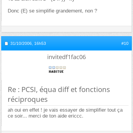
Donc (E) se simplifie grandement, non ?
31/10/2006,
16h53
#10
invitedf1fac06
Re : PCSI, équa diff et fonctions
réciproques
ah oui en effet ! je vais essayer de simplifier tout ça
ce soir... merci de ton aide ericcc.