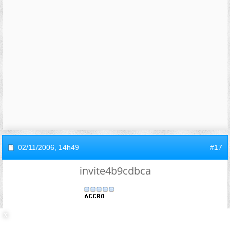
02/11/2006,
14h49
#17
invite4b9cdbca
Re : PCSI, équa diff et fonctions