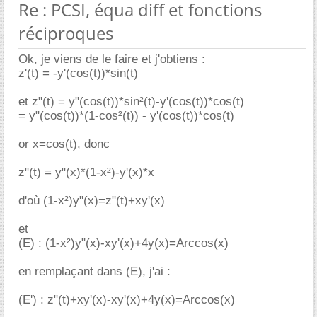
Re : PCSI, équa diff et fonctions
réciproques
Ok, je viens de le faire et j'obtiens :
z'(t) = -y'(cos(t))*sin(t)
et z"(t) = y"(cos(t))*sin²(t)-y'(cos(t))*cos(t)
= y"(cos(t))*(1-cos²(t)) - y'(cos(t))*cos(t)
or x=cos(t), donc
z"(t) = y"(x)*(1-x²)-y'(x)*x
d'où (1-x²)y"(x)=z"(t)+xy'(x)
et
(E) : (1-x²)y"(x)-xy'(x)+4y(x)=Arccos(x)
en remplaçant dans (E), j'ai :
(E') : z"(t)+xy'(x)-xy'(x)+4y(x)=Arccos(x)