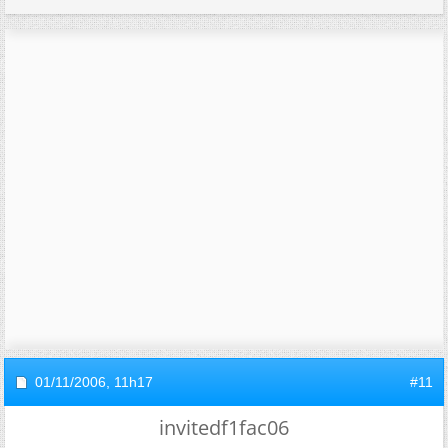
01/11/2006,
11h17
#11
invitedf1fac06