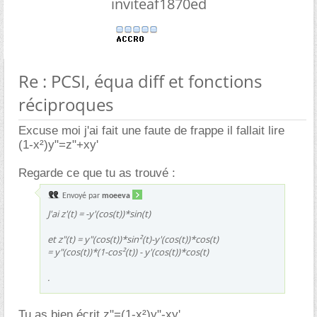
inviteaf1870ed
Re : PCSI, équa diff et fonctions
réciproques
Excuse moi j'ai fait une faute de frappe il fallait lire
(1-x²)y"=z"+xy'
Regarde ce que tu as trouvé :
Envoyé par
moeeva
J'ai z'(t) = -y'(cos(t))*sin(t)
et z"(t) = y"(cos(t))*sin²(t)-y'(cos(t))*cos(t)
= y"(cos(t))*(1-cos²(t)) - y'(cos(t))*cos(t)
.
Tu as bien écrit z"=(1-x²)y"-xy'