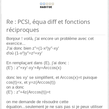
Re : PCSI, équa diff et fonctions
réciproques
Bonjour ! voilà, j'ai encore un problème avec cet
exercice...
J'ai donc bien z"=(1-x²)y"-xy'
d'où (1-x²)y"=z²+xy'
En remplaçant dans (E), j'ai donc :
(E') : z"+xy'-xy'+4y=Arccos(x)
donc les xy' se simplifient, et Arccos(x)=t puisque
cos(t)=x, et y=z(Arccos(t))
on a donc
(E') : z"+4z(Arccos(t))=t
on me demande de résoudre cette
équation...seulement je ne sais pas si je peux utiliser