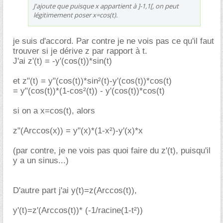
J'ajoute que puisque x appartient à ]-1,1[, on peut
légitimement poser x=cos(t).
je suis d'accord. Par contre je ne vois pas ce qu'il faut
trouver si je dérive z par rapport à t.
J'ai z'(t) = -y'(cos(t))*sin(t)
et z"(t) = y"(cos(t))*sin²(t)-y'(cos(t))*cos(t)
= y"(cos(t))*(1-cos²(t)) - y'(cos(t))*cos(t)
si on a x=cos(t), alors
z"(Arccos(x)) = y"(x)*(1-x²)-y'(x)*x
(par contre, je ne vois pas quoi faire du z'(t), puisqu'il
y a un sinus...)
D'autre part j'ai y(t)=z(Arccos(t)),
y'(t)=z'(Arccos(t))* (-1/racine(1-t²))