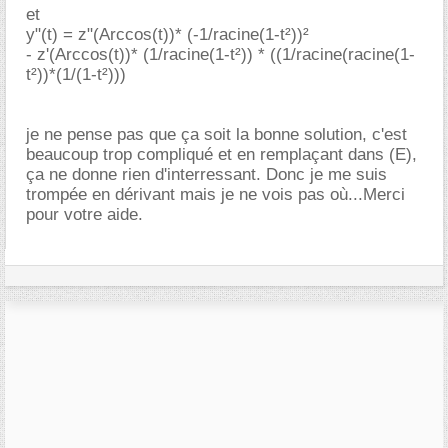
et
y"(t) = z"(Arccos(t))* (-1/racine(1-t²))²
- z'(Arccos(t))* (1/racine(1-t²)) * ((1/racine(racine(1-
t²))*(1/(1-t²)))
je ne pense pas que ça soit la bonne solution, c'est
beaucoup trop compliqué et en remplaçant dans (E),
ça ne donne rien d'interressant. Donc je me suis
trompée en dérivant mais je ne vois pas où...Merci
pour votre aide.