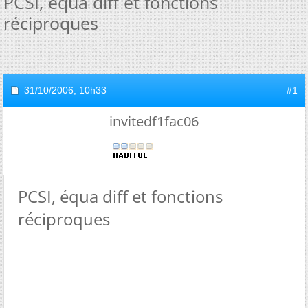
PCSI, équa diff et fonctions
réciproques
31/10/2006,
10h33
#1
invitedf1fac06
PCSI, équa diff et fonctions
réciproques