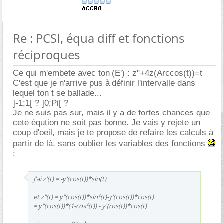
Re : PCSI, équa diff et fonctions
réciproques
Ce qui m'embete avec ton (E') : z"+4z(Arccos(t))=t
C'est que je n'arrive pus à définir l'intervalle dans
lequel ton t se ballade...
]-1;1[ ? ]0;Pi[ ?
Je ne suis pas sur, mais il y a de fortes chances que
cete éqution ne soit pas bonne. Je vais y rejete un
coup d'oeil, mais je te propose de refaire les calculs à
partir de là, sans oublier les variables des fonctions
:
J'ai z'(t) = -y'(cos(t))*sin(t)
et z"(t) = y"(cos(t))*sin²(t)-y'(cos(t))*cos(t)
= y"(cos(t))*(1-cos²(t)) - y'(cos(t))*cos(t)