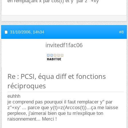
en remplaçant x par cos(t) et y'' par z""+xy'
31/10/2006,
14h34
#8
invitedf1fac06
Re : PCSI, équa diff et fonctions
réciproques
euhhh
je comprend pas pourquoi il faut remplacer y" par
z"+xy' ... parce que y(t)=z(Arccos(t))...ça me laisse
perplexe, j'aimerai bien que tu m'explique ton
raisonnement... Merci !