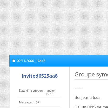
02/11/2006,
16h43
Groupe sym
invited6525aa8
------
Date d'inscription
janvier
1970
Bonjour à tous.
Messages
671
J'ai un DNS de mat