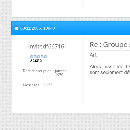
03/11/2006,
10h40
Re : Groupe
invitedf667161
Arf.
Alors laisse moi t
Date d'inscription
janvier
sont seulement déf
1970
Messages
2 132