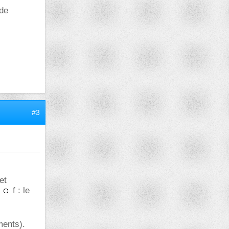
 de
#3
et
g
f : le
ments).