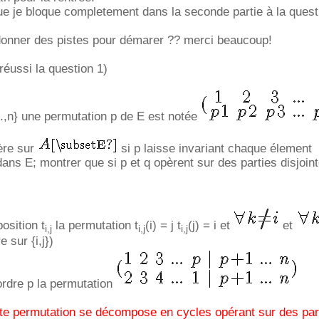
e je bloque completement dans la seconde partie à la quest
nner des pistes pour démarer ?? merci beaucoup!
 réussi la question 1)
...,n} une permutation p de E est notée
ère sur
si p laisse invariant chaque élement
ns E; montrer que si p et q opèrent sur des parties disjoint
osition t
la permutation t
(i) = j t
(j) = i et
et
i,j
i,j
i,j
e sur {i,j})
ordre p la permutation
ute permutation se décompose en cycles opérant sur des par