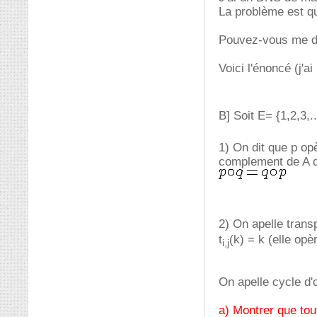
La problème est qu
Pouvez-vous me do
Voici l'énoncé (j'ai
B] Soit E= {1,2,3,
1) On dit que p op
complement de A da
2) On apelle transp
t
(k) = k (elle opèr
i,j
On apelle cycle d'
a) Montrer que to