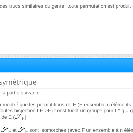
des trucs similaires du genre "toute permutation est produit
 symétrique
la partie suivante.
i montré que les permutitions de E (E ensemble n éléments 
toutes bisjection f:E->E) constituent un groupe pour f * g = 
 de E (
)
E
s
et
sont isomorphes (avec F un ensemble à n élé
E
F