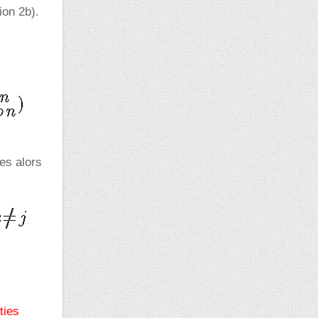
ion 2b).
es alors
ties