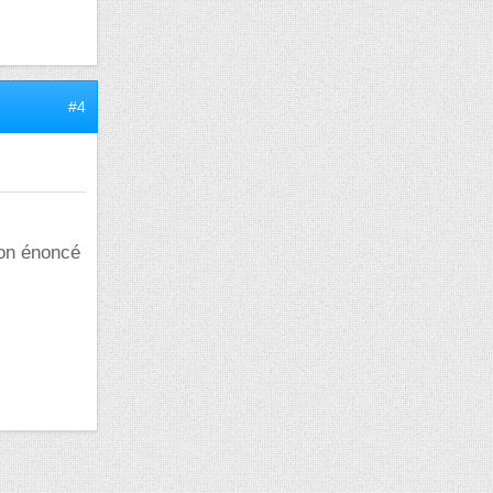
#4
ton énoncé