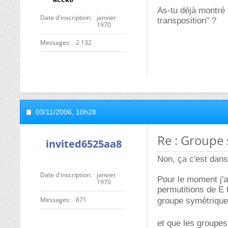
As-tu déjà montré 
Date d'inscription
janvier
transposition" ?
1970
Messages
2 132
03/11/2006,
10h28
Re : Groupe
invited6525aa8
Non, ça c'est dans 
Date d'inscription
janvier
Pour le moment j'a
1970
permutitions de E 
Messages
671
groupe symétrique
et que les groupe