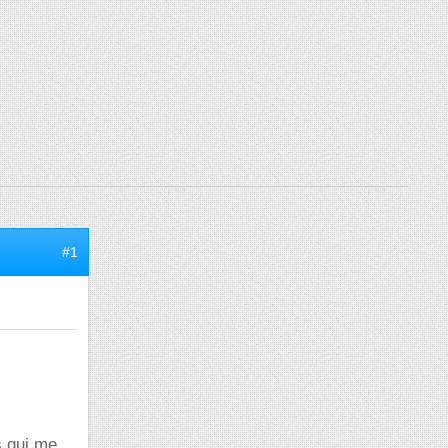
#1
s qui me