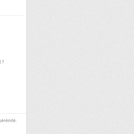
 !
sérénité.