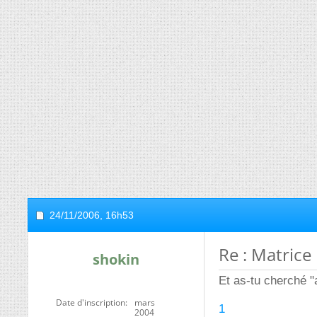
24/11/2006,
16h53
Re : Matrice
shokin
Et as-tu cherché "a
Date d'inscription
mars
1
2004