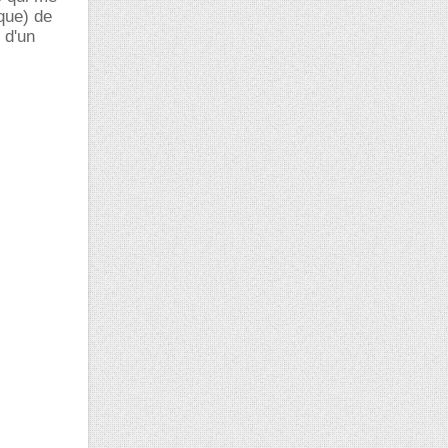
que) de
 d'un