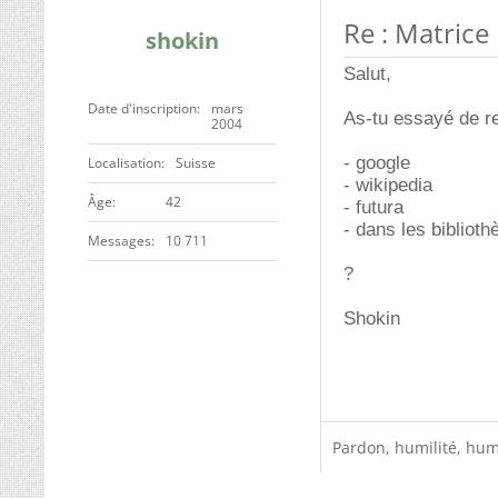
Re : Matrice
shokin
Salut,
Date d'inscription
mars
As-tu essayé de re
2004
- google
Localisation
Suisse
- wikipedia
ge
42
- futura
- dans les biblioth
Messages
10 711
?
Shokin
Pardon, humilité, humo