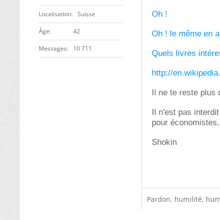
Oh !
Localisation
Suisse
ge
42
Oh ! le même en a
Messages
10 711
Quels livres intére
http://en.wikipedia
Il ne te reste plus q
Il n'est pas inter
pour économistes
Shokin
Pardon, humilité, humo