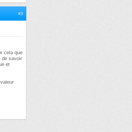
#3
r cela que
 de savoir
ue et
 valeur