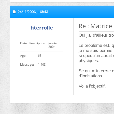
24/11/2006,
16h43
Re : Matrice
hterrolle
Oui j'ai d'ailleur 
Date d'inscription
janvier
Le problème est, 
2004
je me suis permis 
si quequ'un aurai
ge
63
physiques.
Messages
1 403
Se qui m'interrse
d'ionisations.
Voila l'objectif.