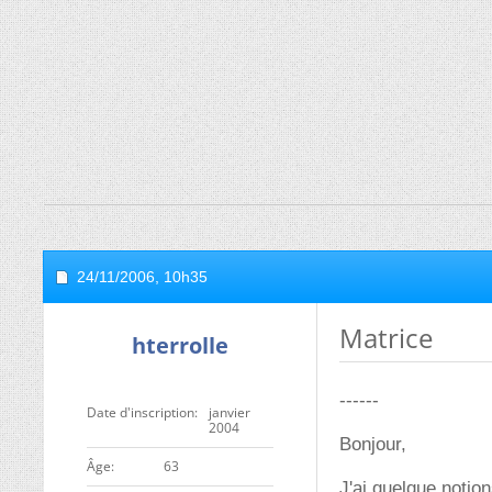
24/11/2006,
10h35
Matrice
hterrolle
------
Date d'inscription
janvier
2004
Bonjour,
ge
63
J'ai quelque notio