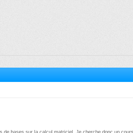
ns de bases sur la calcul matriciel. Je cherche donc un cour