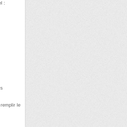
l :
rs
remplir le