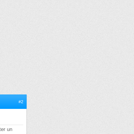
#2
ter un