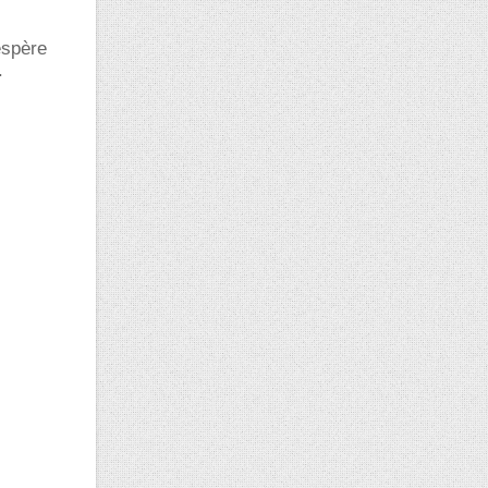
espère
.