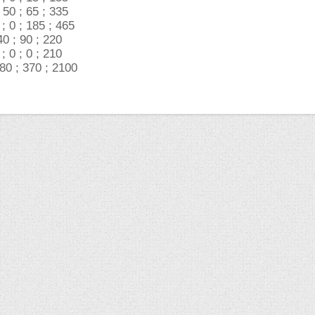
 50 ; 65 ; 335
 ; 0 ; 185 ; 465
40 ; 90 ; 220
; 0 ; 0 ; 210
280 ; 370 ; 2100