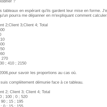
odifier ?
es tableaux en espérant qu'ils gardent leur mise en forme. J'
qu'un pourra me dépanner en m'expliquant comment calculer
nt 2;Client 3;Client 4; Total
500
0
210
300
450
260
; 270
330 ; 410 ; 2150
2006,pour savoir les proportions au cas où.
e suis complètement démunie face à ce tableau.
nt 2; Client 3; Client 4; Total
0 ; 100 ; 0 ; 520
 90 ; 15 ; 195
; 0 ; 15 ; 155