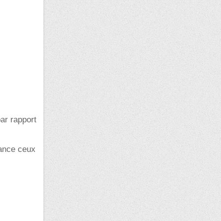
par rapport
vance ceux