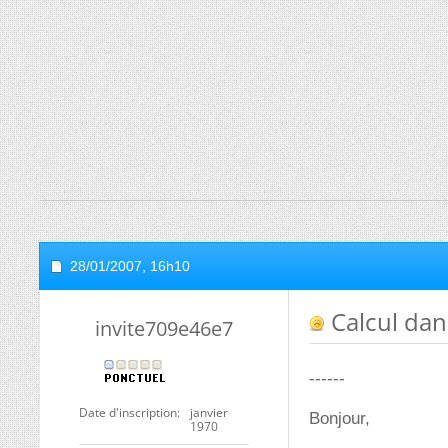
28/01/2007,
16h10
Calcul dan
invite709e46e7
------
Date d'inscription
janvier
Bonjour,
1970