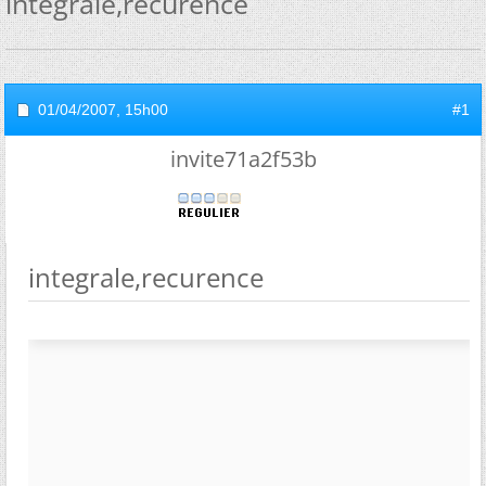
integrale,recurence
01/04/2007,
15h00
#1
invite71a2f53b
integrale,recurence