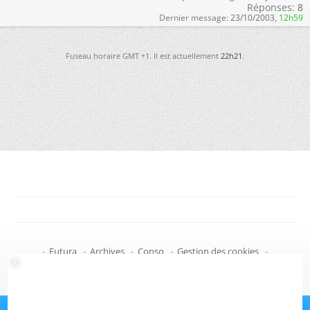
Réponses:
8
Dernier message:
23/10/2003,
12h59
Fuseau horaire GMT +1. Il est actuellement
22h21
.
-
Futura
-
Archives
-
Conso
-
Gestion des cookies
-
Politique de confidentialité
-
Haut de page