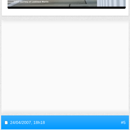
24/04/2007,
18h18
#5