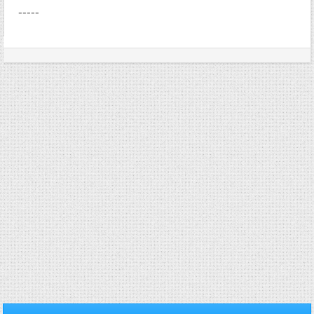
-----