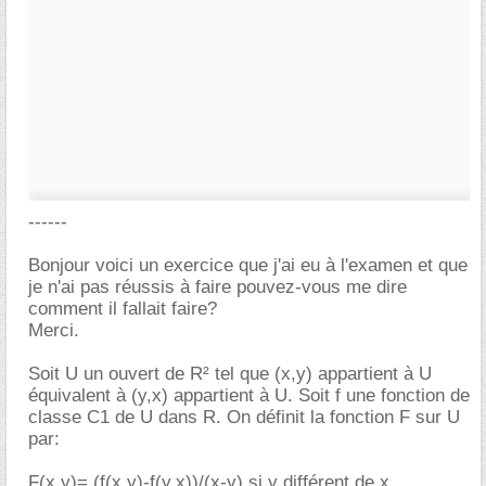
------
Bonjour voici un exercice que j'ai eu à l'examen et que
je n'ai pas réussis à faire pouvez-vous me dire
comment il fallait faire?
Merci.
Soit U un ouvert de R² tel que (x,y) appartient à U
équivalent à (y,x) appartient à U. Soit f une fonction de
classe C1 de U dans R. On définit la fonction F sur U
par:
F(x,y)= (f(x,y)-f(y,x))/(x-y) si y différent de x