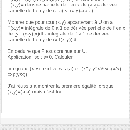
F(x,y)= dérivée partielle de f en x de (a,a)- dérivée
partielle de f en y de (a,a) si (x,y)=(a,a)
Montrer que pour tout (x,y) appartenant à U on a
F(x,y)= intégrale de 0 à 1 de dérivée partielle de f en x
de (y+t(x-y),x)dt - intégrale de 0 à 1 de dérivée
partielle de f en y de (x,t(x-y))dt
En déduire que F est continue sur U.
Application: soit a>0. Calculer
lim quand (x,y) tend vers (a,a) de (x^y-y^x)/exp(x/y)-
exp(y/x))
J'ai réussis à montrer la première égalité lorsque
(x,y)=(a,a) mais c'est tou.
-----