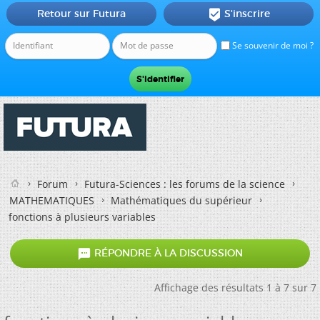
Retour sur Futura
S'inscrire

Se souvenir de moi ?
Forum
Futura-Sciences : les forums de la science
MATHEMATIQUES
Mathématiques du supérieur
fonctions à plusieurs variables

RÉPONDRE À LA DISCUSSION
Affichage des résultats 1 à 7 sur 7