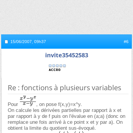
15/06/2007,
09h37
#6
invite35452583
Re : fonctions à plusieurs variables
Pour
, on pose f(x,y)=x^y.
On calcule les dérivées partielles par rapport à x et
par rapport à y de f puis on l'évalue en (a;a) (donc on
remplace une fois arrivé à ce point x et y par a). On
obtient la limite du quotient sus-évoqué.