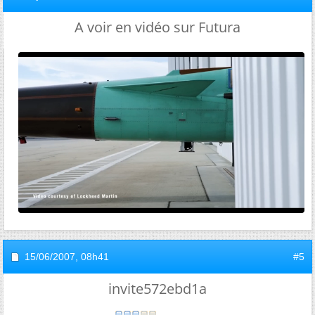
A voir en vidéo sur Futura
15/06/2007,
08h41
#5
invite572ebd1a