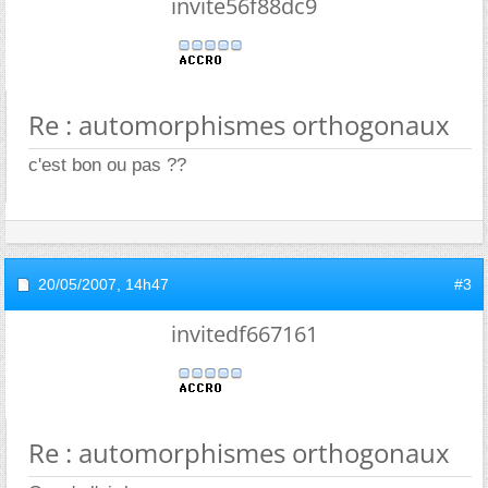
invite56f88dc9
Re : automorphismes orthogonaux
c'est bon ou pas ??
20/05/2007,
14h47
#3
invitedf667161
Re : automorphismes orthogonaux