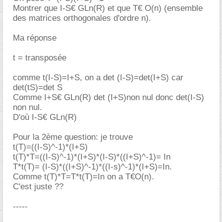
Montrer que I-S€ GLn(R) et que T€ O(n) (ensemble
des matrices orthogonales d'ordre n).
Ma réponse
t = transposée
comme t(I-S)=I+S, on a det (I-S)=det(I+S) car
det(tS)=det S
Comme I+S€ GLn(R) det (I+S)non nul donc det(I-S)
non nul.
D'où I-S€ GLn(R)
Pour la 2ème question: je trouve
t(T)=((I-S)^-1)*(I+S)
t(T)*T=((I-S)^-1)*(I+S)*(I-S)*((I+S)^-1)= In
T*t(T)= (I-S)*((I+S)^-1)*((I-s)^-1)*(I+S)=In.
Comme t(T)*T=T*t(T)=In on a T€O(n).
C'est juste ??
-----