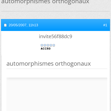
automorphismes orthogonaux
20/05/2007,
11h13
#1
invite56f88dc9
automorphismes orthogonaux