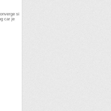
converge si
ng car je