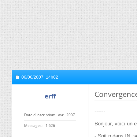
06/06/2007,
14h02
Convergence
erff
------
Date d'inscription
avril 2007
Bonjour, voici un 
Messages
1 626
- Soit p dans IN, s