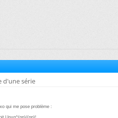
 d'une série
exo qui me pose problème :
oit Un=n^(np)/(np)!