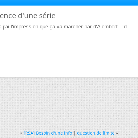
ence d'une série
s j'ai l'impression que ça va marcher par d'Alembert...:d
«
[RSA] Besoin d'une info
|
question de limite
»