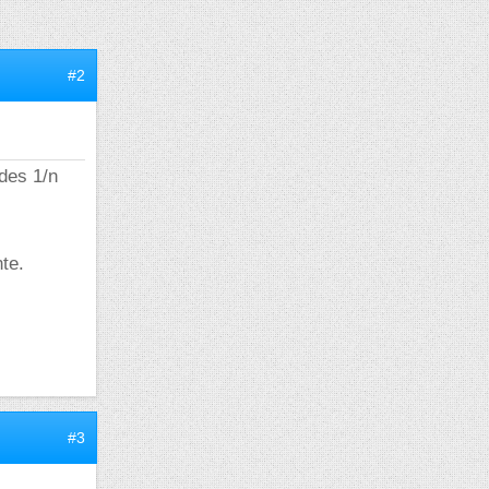
#2
 des 1/n
nte.
#3