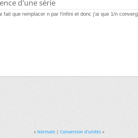
ence d'une série
 fait que remplacer n par l'infini et donc j'ai que 1/n converg
«
Normale
|
Conversion d'unités
»