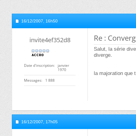
16/12/2007,
16h50
Re : Converg
invite4ef352d8
Salut, la série div
diverge.
Date d'inscription
janvier
1970
la majoration que t
Messages
1 888
16/12/2007,
17h05