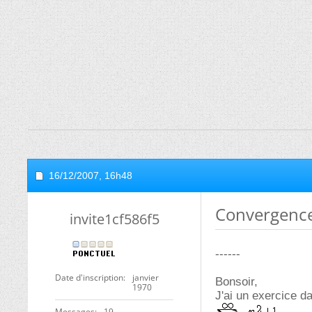
16/12/2007,
16h48
Convergence
invite1cf586f5
------
Date d'inscription
janvier
Bonsoir,
1970
J'ai un exercice da
Messages
19