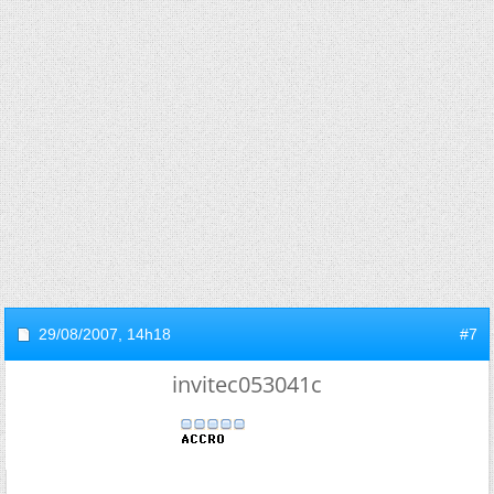
29/08/2007,
14h18
#7
invitec053041c