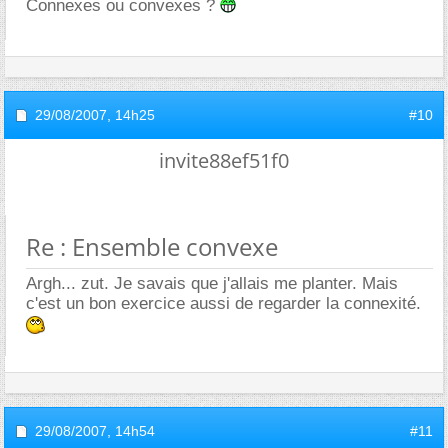
Connexes ou convexes ?
29/08/2007,
14h25
#10
invite88ef51f0
Re : Ensemble convexe
Argh... zut. Je savais que j'allais me planter. Mais
c'est un bon exercice aussi de regarder la connexité.
29/08/2007,
14h54
#11