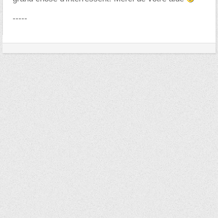
-----