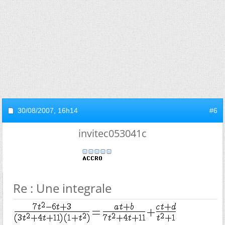
30/08/2007,
16h14
#6
invitec053041c
Re : Une integrale