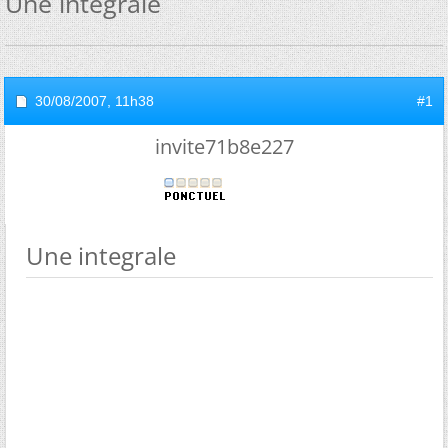
Une integrale
30/08/2007,
11h38
#1
invite71b8e227
Une integrale