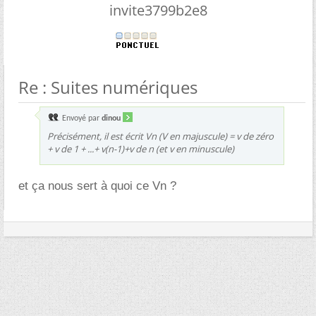
invite3799b2e8
Re : Suites numériques
Envoyé par
dinou
Précisément, il est écrit Vn (V en majuscule) = v de zéro
+ v de 1 + ...+ v(n-1)+v de n (et v en minuscule)
et ça nous sert à quoi ce Vn ?