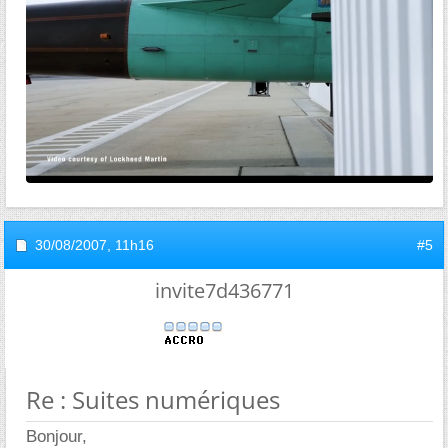
30/08/2007,
11h16
#5
invite7d436771
Re : Suites numériques
Bonjour,