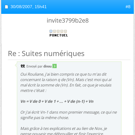
30/08/2007,
15h41
#8
invite3799b2e8
Re : Suites numériques
Envoyé par
dinou
Oui Rouliane, j'ai bien compris ce que tu m'as dit
concernant la raison q de (Vn). Mais c'est moi qui ai
mal écrit la somme de (Vn). En fait, ce que je voulais
mettre c'était :
Vn = V de 0 + V de 1 + ... + V de (n-1) + Vn
Or j'ai écrit Vn-1 dans mon premier message, ce qui ne
signifie pas la même chose.
Mais grâce à tes explications et au lien de Nox, je
pense pouvoir me débrouiller et finir l'exercice.