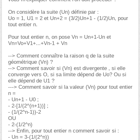
On considère la suite (Un) définie par :
Uo = 1, U1 = 2 et Un+2 = (3/2)Un+1 - (1/2)Un, pour
tout entier n.
Pour tout entier n, on pose Vn = Un+1-Un et
Vn=Vo+V1+...+Vn-1 + Vn
--> Comment connaître la raison q de la suite
géométrique (Vn) ?
--> Comment savoir si (Vn) est divergente , si elle
converge vers O, si sa limite dépend de Uo? Ou si
elle dépend de U1 ?
---> Comment savoir si la valeur (Vn) pour tout entier
n =
- Un+1 - U0 ;
- 2-[1/(2^(n+1))] ;
- (1/(2^n-1))-2
OU
- 2-(1/2^n)
--> Enfin, pour tout entier n comment savoir si :
- Un = 3-(1/(2^n))