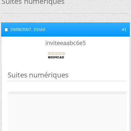
Suites numériques
29/08/2007,
21h58
#1
inviteeaabc6e5
Suites numériques