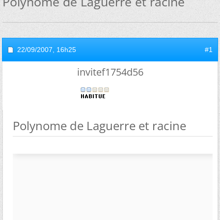
Polynome de Laguerre et racine
22/09/2007,
16h25
#1
invitef1754d56
Polynome de Laguerre et racine