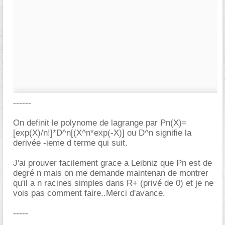
------
On definit le polynome de lagrange par Pn(X)=
[exp(X)/n!]*D^n[(X^n*exp(-X)] ou D^n signifie la
derivée -ieme d terme qui suit.
J'ai prouver facilement grace a Leibniz que Pn est de
degré n mais on me demande maintenan de montrer
qu'il a n racines simples dans R+ (privé de 0) et je ne
vois pas comment faire..Merci d'avance.
-----