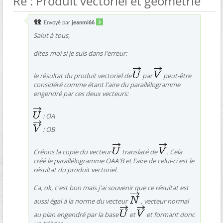
Re : Produit vectoriel et géométrie
Envoyé par
jeanmi66
Salut à tous,
dites-moi si je suis dans l'erreur:
le résultat du produit vectoriel de
par
peut-être
considéré comme étant l'aire du parallélogramme
engendré par ces deux vecteurs:
: OA
: OB
Créons la copie du vecteur
translaté de
. Cela
créé le parallélogramme OAA'B et l'aire de celui-ci est le
résultat du produit vectoriel.
Ca, ok, c'est bon mais j'ai souvenir que ce résultat est
aussi égal à la norme du vecteur
, vecteur normal
au plan engendré par la base
et
et formant donc