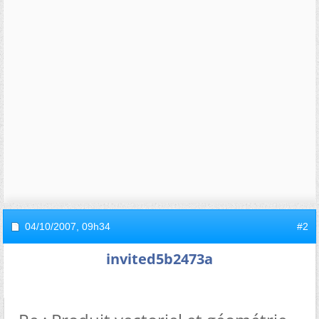
04/10/2007,
09h34
#2
invited5b2473a