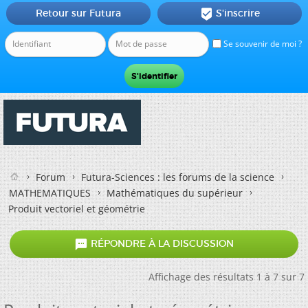
Retour sur Futura
S'inscrire

Se souvenir de moi ?
Forum
Futura-Sciences : les forums de la science
MATHEMATIQUES
Mathématiques du supérieur
Produit vectoriel et géométrie

RÉPONDRE À LA DISCUSSION
Affichage des résultats 1 à 7 sur 7