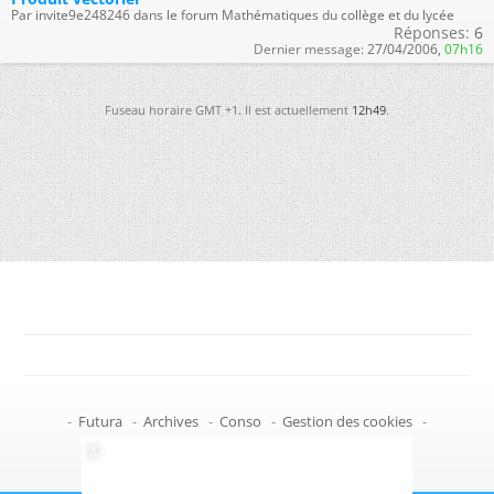
Par invite9e248246 dans le forum Mathématiques du collège et du lycée
Réponses:
6
Dernier message:
27/04/2006,
07h16
Fuseau horaire GMT +1. Il est actuellement
12h49
.
-
Futura
-
Archives
-
Conso
-
Gestion des cookies
-
Politique de confidentialité
-
Haut de page