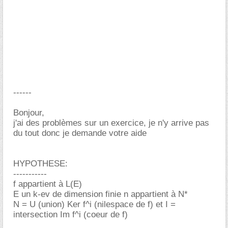
------
Bonjour,
j'ai des problèmes sur un exercice, je n'y arrive pas
du tout donc je demande votre aide
HYPOTHESE:
-----------
f appartient à L(E)
E un k-ev de dimension finie n appartient à N*
N = U (union) Ker f^i (nilespace de f) et I =
intersection Im f^i (coeur de f)