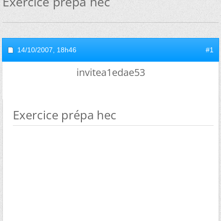
Exercice prépa hec
14/10/2007,
18h46
#1
invitea1edae53
Exercice prépa hec