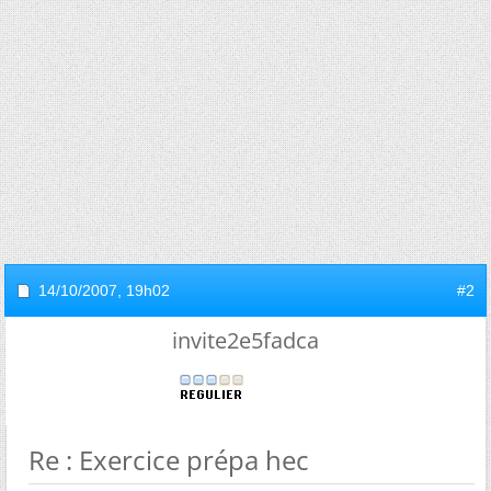
14/10/2007,
19h02
#2
invite2e5fadca
Re : Exercice prépa hec