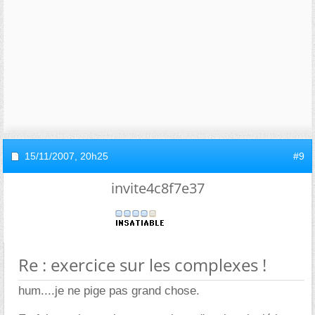
15/11/2007,
20h25
#9
invite4c8f7e37
Re : exercice sur les complexes !
hum....je ne pige pas grand chose.