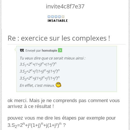
invite4c8f7e37
Re : exercice sur les complexes !
Envoyé par
homotopie
Tu veux dire que ce serait mieux ainsi :
n
n
n
3.S
=2
+(1+j)
+(1+j²)
1
n
n
n
3.S
=2
+j²(1+j)
+j(1+j²)
2
n
n
n
3.S
=2
+j(1+j)
+j²(1+j²)
3
En effet, c'est mieux.
ok merci. Mais je ne comprends pas comment vous
arrivez à ce résultat !
pouvez vous me dire les étapes par exemple pour
n
n
n
3.S
=2
+j²(1+j)
+j(1+j²)
?
2