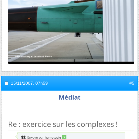
15/11/2007,
07h59
#5
Médiat
Re : exercice sur les complexes !
Envoyé par
homotopie