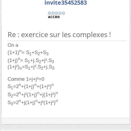
invite35452583
Re : exercice sur les complexes !
On a
n
(1+1)
= S
+S
+S
1
2
3
n
(1+j)
= S
+j.S
+j².S
1
2
3
(1+j²)
=S
+j².S
+j.S
n
1
2
3
Comme 1+j+j²=0
n
n
n
S
=2
+(1+j)
+(1+j²)
1
n
n
n
S
=2
+j²(1+j)
+j(1+j²)
2
n
n
n
S
=2
+j(1+j)
+j²(1+j²)
3