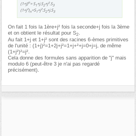
n
(1+j)
= S
+j.S
+j².S
1
2
3
(1+j²)
=S
+j².S
+j.S
n
1
2
3
On fait 1 fois la 1ère+j² fois la seconde+j fois la 3ème
et on obtient le résultat pour S
.
2
Au fait 1+j et 1+j² sont des racines 6-èmes primitives
de l'unité : (1+j)²=1+2j+j²=1+j+²+j=0+j=j, de même
(1+j²)²=j².
Cela donne des formules sans apparition de "j" mais
modulo 6 (peut-être 3 je n'ai pas regardé
précisément).