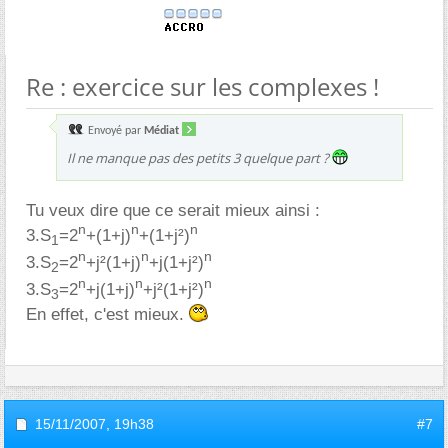
Re : exercice sur les complexes !
Envoyé par
Médiat
Il ne manque pas des petits 3 quelque part ?
Tu veux dire que ce serait mieux ainsi :
n
n
n
3.S
=2
+(1+j)
+(1+j²)
1
n
n
n
3.S
=2
+j²(1+j)
+j(1+j²)
2
n
n
n
3.S
=2
+j(1+j)
+j²(1+j²)
3
En effet, c'est mieux.
15/11/2007,
19h38
#7