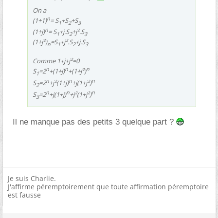
On a
n
(1+1)
= S
+S
+S
1
2
3
n
(1+j)
= S
+j.S
+j².S
1
2
3
(1+j²)
=S
+j².S
+j.S
n
1
2
3
Comme 1+j+j²=0
n
n
n
S
=2
+(1+j)
+(1+j²)
1
n
n
n
S
=2
+j²(1+j)
+j(1+j²)
2
n
n
n
S
=2
+j(1+j)
+j²(1+j²)
3
Il ne manque pas des petits 3 quelque part ?
Je suis Charlie.
J'affirme péremptoirement que toute affirmation péremptoire
est fausse