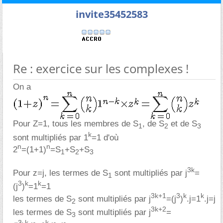
invite35452583
Re : exercice sur les complexes !
On a
Pour Z=1, tous les membres de S
, de S
et de S
1
2
3
k
sont multipliés par 1
=1 d'où
n
n
2
=(1+1)
=S
+S
+S
1
2
3
3k
Pour z=j, les termes de S
sont multipliés par j
=
1
3
k
k
(j
)
=1
=1
3k+1
3
k
k
les termes de S
sont multipliés par j
=(j
)
.j=1
.j=j
2
3k+2
les termes de S
sont multipliés par j
=
3
3
k
k