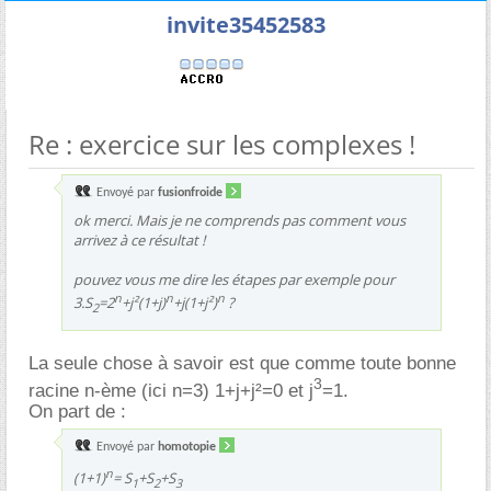
invite35452583
Re : exercice sur les complexes !
Envoyé par
fusionfroide
ok merci. Mais je ne comprends pas comment vous
arrivez à ce résultat !
pouvez vous me dire les étapes par exemple pour
n
n
n
3.S
=2
+j²(1+j)
+j(1+j²)
?
2
La seule chose à savoir est que comme toute bonne
3
racine n-ème (ici n=3) 1+j+j²=0 et j
=1.
On part de :
Envoyé par
homotopie
n
(1+1)
= S
+S
+S
1
2
3