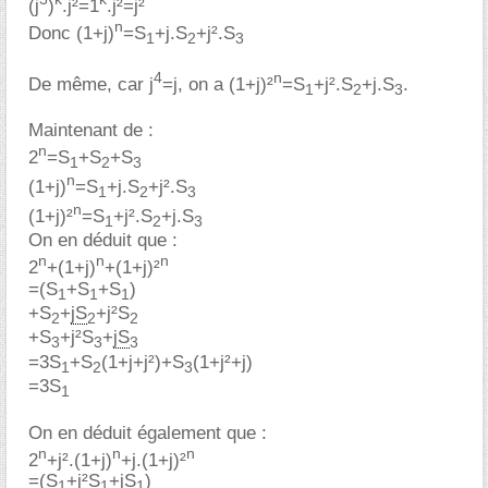
(j
)
.j²=1
.j²=j²
n
Donc (1+j)
=S
+j.S
+j².S
1
2
3
4
n
De même, car j
=j, on a (1+j)²
=S
+j².S
+j.S
.
1
2
3
Maintenant de :
n
2
=S
+S
+S
1
2
3
n
(1+j)
=S
+j.S
+j².S
1
2
3
n
(1+j)²
=S
+j².S
+j.S
1
2
3
On en déduit que :
n
n
n
2
+(1+j)
+(1+j)²
=(S
+S
+S
)
1
1
1
+S
+
jS
+j²S
2
2
2
+S
+j²S
+
jS
3
3
3
=3S
+S
(1+j+j²)+S
(1+j²+j)
1
2
3
=3S
1
On en déduit également que :
n
n
n
2
+j².(1+j)
+j.(1+j)²
=(S
+j²S
+
jS
)
1
1
1