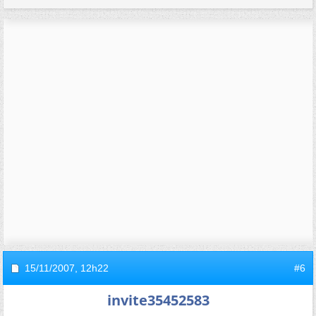
15/11/2007,
12h22
#6
invite35452583