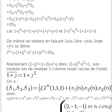
3
3
+S
+j
S
+j
S
2
2
2
4
+S
+j
S
+j²S
3
3
3
3
3
4
=S
(1+j²+j)+S
(1+j
+j
)+S
(1+j
+j²)
1
2
3
=3S
2
4
3
3
car 1+j
+j²=1+j+j²=1+j²+j=0 et 1+j
+j
=1+1+1=3
De même on obtient en faisant 1xla 1ère +jxla 2nde
+j²x la 3ème
n
n
n
2
+j.(1+j)
+j².(1+j)²
=3S
3
6
3
Maintenant (1+j)²=1+2j+j²=j donc (1+j)
=j
=1, son
module est de module 1 comme toute racine de l'unité.
.
On a :
avec