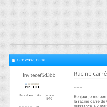
19/11/2007,
19h16
Racine carré
invitecef5d3bb
------
Date d'inscription
janvier
Bonjour je me per
1970
la racine carré de 
puissance 1/2 mais
Messages
79