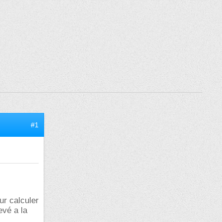
#1
ur calculer
evé a la