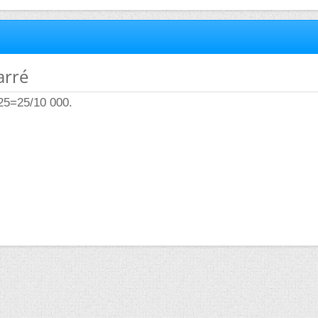
arré
025=25/10 000.