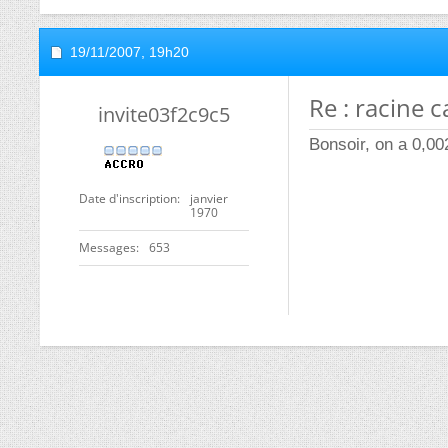
19/11/2007,
19h20
Re : racine c
invite03f2c9c5
Bonsoir, on a 0,0
Date d'inscription
janvier
1970
Messages
653