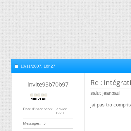
19/11/2007,
18h27
Re : intégrat
invite93b70b97
salut jeanpaul
jai pas tro compris
Date d'inscription
janvier
1970
Messages
5