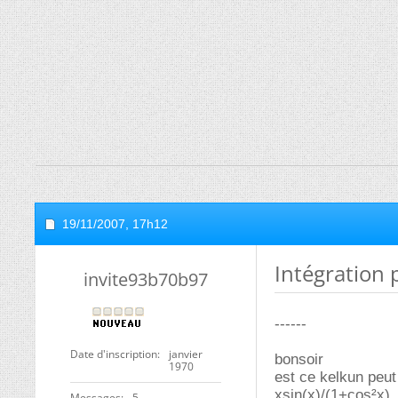
19/11/2007,
17h12
Intégration 
invite93b70b97
------
Date d'inscription
janvier
bonsoir
1970
est ce kelkun peut
xsin(x)/(1+cos²x)
Messages
5