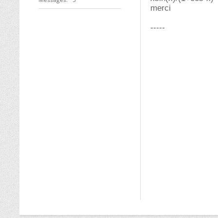
merci
-----