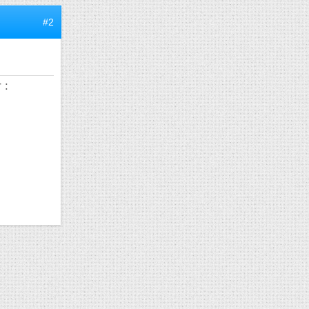
#2
 :