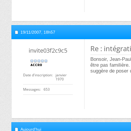
19/11/2007,
18h57
Re : intégrat
invite03f2c9c5
Bonsoir, Jean-Paul 
être pas familière.
suggère de poser u
Date d'inscription
janvier
1970
Messages
653
Aujourd'hui