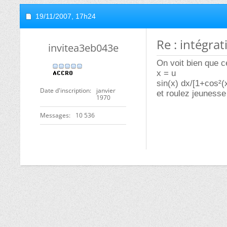
19/11/2007,
17h24
Re : intégrat
invitea3eb043e
On voit bien que c
x = u
sin(x) dx/[1+cos²(
Date d'inscription
janvier
et roulez jeunesse
1970
Messages
10 536