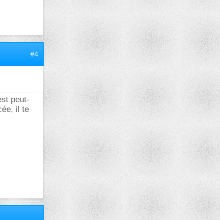
#4
est peut-
ée, il te