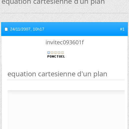
equation cartesienne d'un plan
24/11/2007,
10h17
#1
invitec093601f
equation cartesienne d'un plan