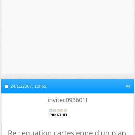
24/11/2007,
10h52
#4
invitec093601f
Re : equation cartesienne d'un plan