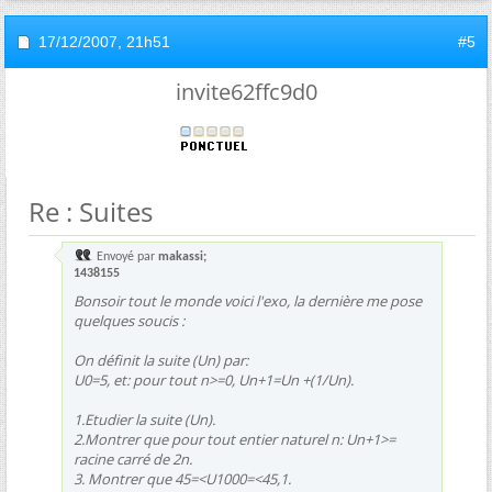
17/12/2007,
21h51
#5
invite62ffc9d0
Re : Suites
Envoyé par
makassi;
1438155
Bonsoir tout le monde voici l'exo, la dernière me pose
quelques soucis :
On définit la suite (Un) par:
U0=5, et: pour tout n>=0, Un+1=Un +(1/Un).
1.Etudier la suite (Un).
2.Montrer que pour tout entier naturel n: Un+1>=
racine carré de 2n.
3. Montrer que 45=<U1000=<45,1.