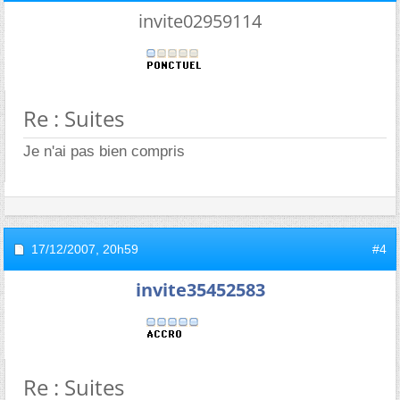
invite02959114
Re : Suites
Je n'ai pas bien compris
17/12/2007,
20h59
#4
invite35452583
Re : Suites