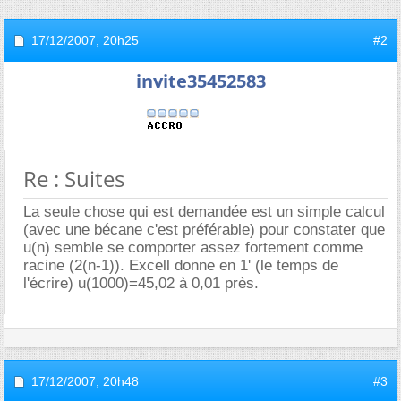
17/12/2007,
20h25
#2
invite35452583
Re : Suites
La seule chose qui est demandée est un simple calcul
(avec une bécane c'est préférable) pour constater que
u(n) semble se comporter assez fortement comme
racine (2(n-1)). Excell donne en 1' (le temps de
l'écrire) u(1000)=45,02 à 0,01 près.
17/12/2007,
20h48
#3