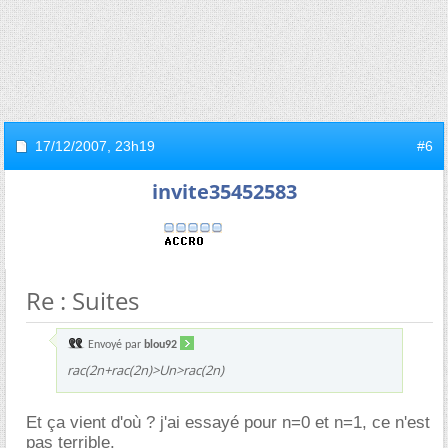
17/12/2007,
23h19
#6
invite35452583
Re : Suites
Envoyé par
blou92
rac(2n+rac(2n)>Un>rac(2n)
Et ça vient d'où ? j'ai essayé pour n=0 et n=1, ce n'est
pas terrible.