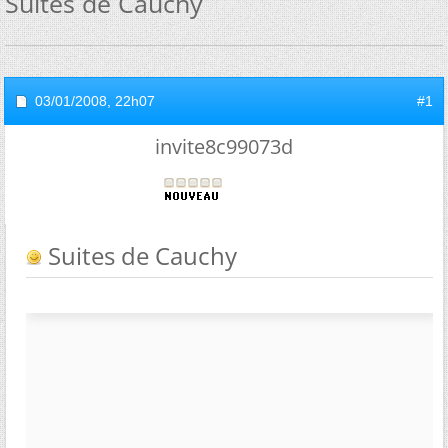
Suites de Cauchy
03/01/2008,
22h07
#1
invite8c99073d
Suites de Cauchy