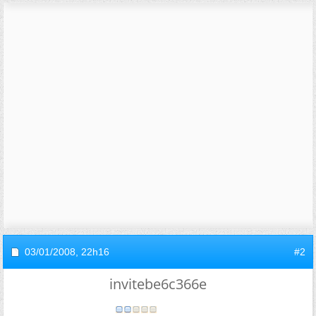
03/01/2008,
22h16
#2
invitebe6c366e