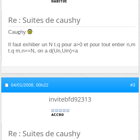
Re : Suites de caushy
Cau
c
hy
Il faut exhiber un N t.q pour a>0 et pour tout entier n,m
t.q m,n>=N, on a d(Un,Um)<a
04/01/2008,
00h22
#3
invitebfd92313
Re : Suites de caushy