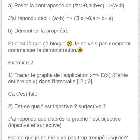
a) Poser la contraposée de (∀ε>0,a≤b+ε) =>(a≤b)
J'ai répondu ceci : (a>b) => (∃ ε >0,a > b+ ε)
b) Démontrer la propriété.
Et c'est là que çà bloque.
Je ne vois pas comment
commencer la démonstration.
Exercice 2
1) Tracer le graphe de l'application x=> E(x) (Partie
entière de x) dans l'intervalle [-2 ; 2]
Ca c'est fait.
2) Est-ce que f est injective ? surjective ?
J'ai répondu que d'après le graphe f est bijective
(injective et surjective)
Est-ce que je ne me suis pas trop trompé jusqu'ici?