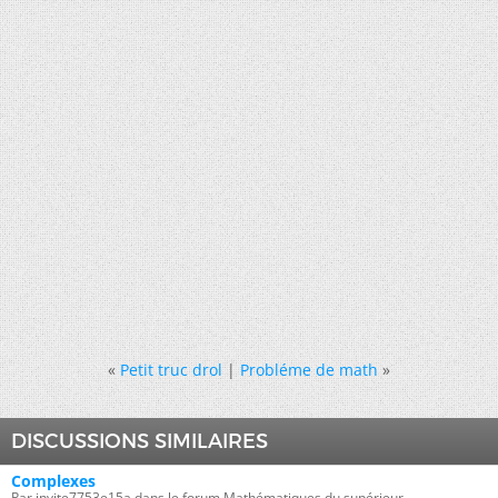
«
Petit truc drol
|
Probléme de math
»
DISCUSSIONS SIMILAIRES
Complexes
Par invite7753e15a dans le forum Mathématiques du supérieur