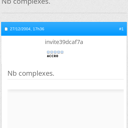
Nb complexes.
27/12/2004,
17h36
#1
invite39dcaf7a
Nb complexes.