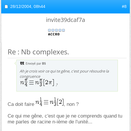
28/12/2004,
08h44
#8
invite39dcaf7a
Re : Nb complexes.
Envoyé par
BS
Ah je crois voir ce qui te gêne, c'est pour résoudre la
congruence
?
Ca doit faire
, non ?
Ce qui me gêne, c'est que je ne comprends quand tu
me parles de racine n-ième de l'unité...