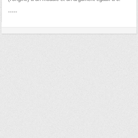
-----