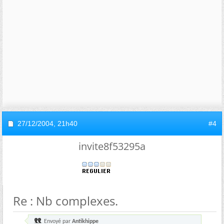
27/12/2004,
21h40
#4
invite8f53295a
Re : Nb complexes.
Envoyé par
Antikhippe