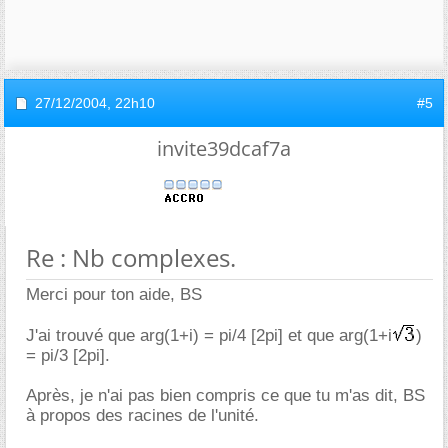
27/12/2004,
22h10
#5
invite39dcaf7a
Re : Nb complexes.
Merci pour ton aide, BS
J'ai trouvé que arg(1+i) = pi/4 [2pi] et que arg(1+i
)
= pi/3 [2pi].
Après, je n'ai pas bien compris ce que tu m'as dit, BS
à propos des racines de l'unité.