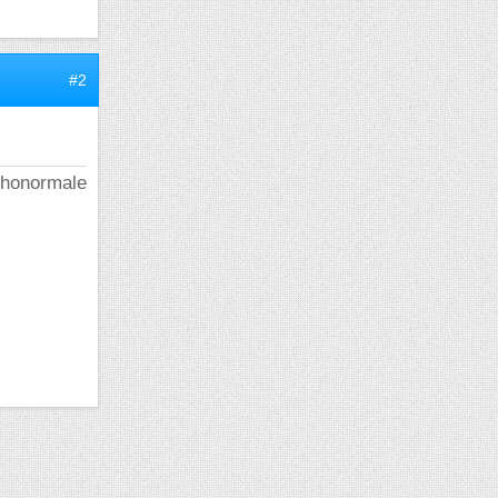
#2
rthonormale