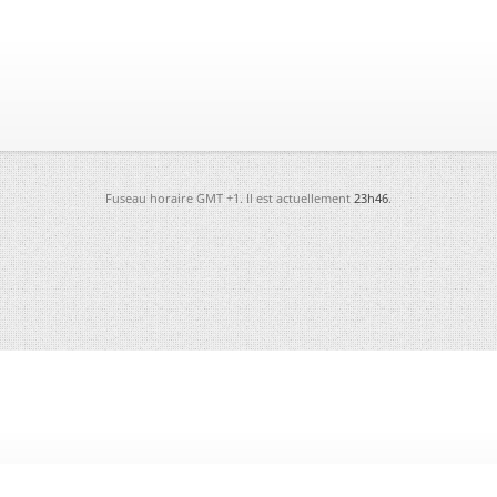
Fuseau horaire GMT +1. Il est actuellement
23h46
.
-
Futura
-
Archives
-
Conso
-