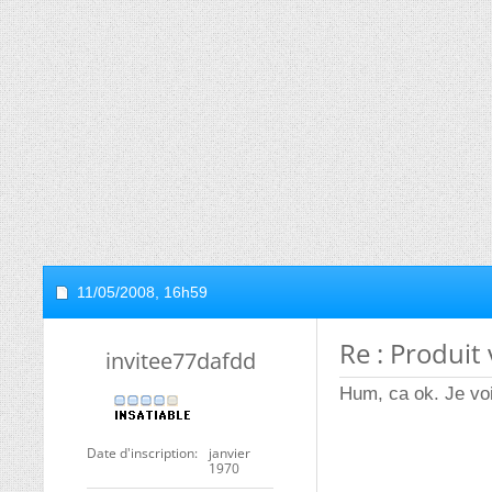
11/05/2008,
16h59
Re : Produit 
invitee77dafdd
Hum, ca ok. Je vo
Date d'inscription
janvier
1970