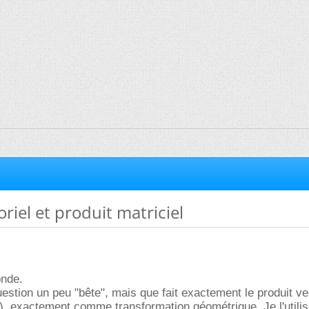
riel et produit matriciel
onde.
stion un peu "bête", mais que fait exactement le produit vec
el), exactement comme transformation géométrique. Je l'utili