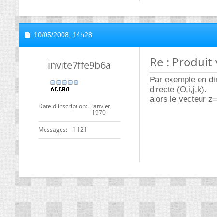
10/05/2008,
14h28
Re : Produit 
invite7ffe9b6a
Par exemple en di
directe (O,i,j,k).
alors le vecteur z
Date d'inscription
janvier
1970
Messages
1 121