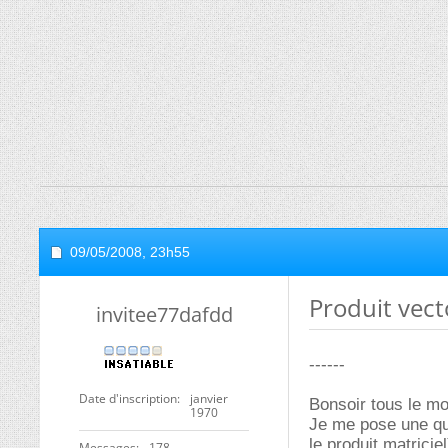
09/05/2008,
23h55
Produit vecto
invitee77dafdd
------
Date d'inscription
janvier
Bonsoir tous le m
1970
Je me pose une que
le produit matrici
Messages
178