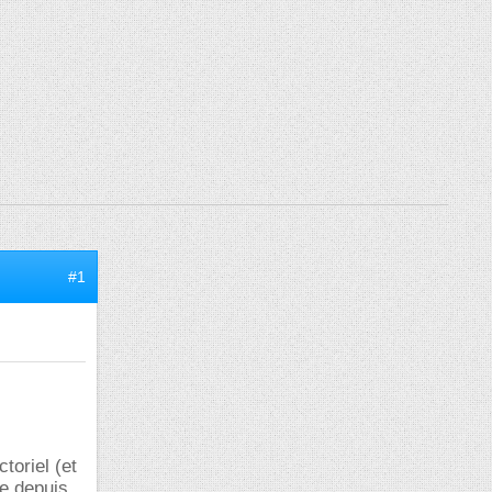
#1
toriel (et
se depuis