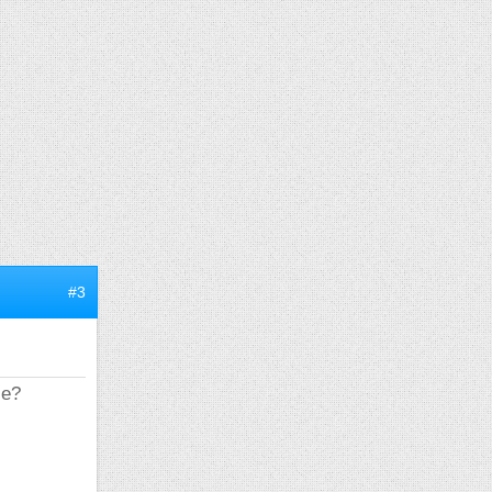
#3
se?